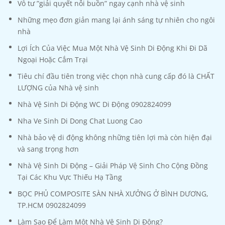
Vô tư ”giải quyết nỗi buồn” ngay cạnh nhà vệ sinh
Những mẹo đơn giản mang lại ánh sáng tự nhiên cho ngôi
nhà
Lợi Ích Của Việc Mua Một Nhà Vệ Sinh Di Động Khi Đi Dã
Ngoại Hoặc Cắm Trại
Tiêu chí đầu tiên trong việc chọn nhà cung cấp đó là CHẤT
LƯỢNG của Nhà vệ sinh
Nhà Vệ Sinh Di Động WC Di Động 0902824099
Nha Ve Sinh Di Dong Chat Luong Cao
Nhà bảo vệ di động không những tiên lợi mà còn hiện đại
và sang trọng hơn
Nhà Vệ Sinh Di Động – Giải Pháp Vệ Sinh Cho Cộng Đồng
Tại Các Khu Vực Thiếu Hạ Tầng
BỌC PHỦ COMPOSITE SÀN NHÀ XƯỞNG Ở BÌNH DƯƠNG,
TP.HCM 0902824099
Làm Sao Để Làm Một Nhà Vệ Sinh Di Động?