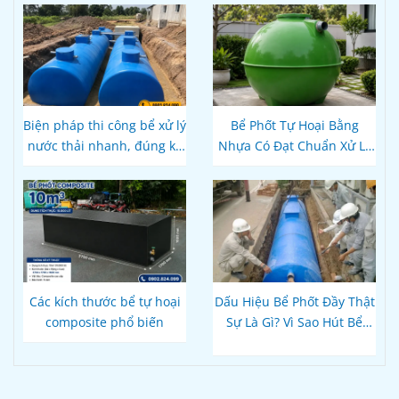
Hơn, Đúng Kỹ Thuật?
Biện pháp thi công bể xử lý
Bể Phốt Tự Hoại Bằng
nước thải nhanh, đúng kỹ
Nhựa Có Đạt Chuẩn Xử Lý
thuật
Nước Thải Theo Quy Định
Hiện Hành Không?
Các kích thước bể tự hoại
Dấu Hiệu Bể Phốt Đầy Thật
composite phổ biến
Sự Là Gì? Vì Sao Hút Bể
Xong Bồn Cầu Vẫn Thoát
Chậm?