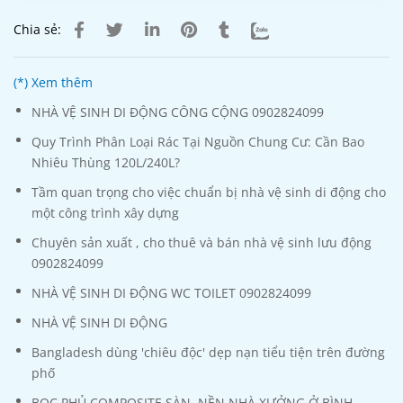
Chia sẻ:
(*) Xem thêm
NHÀ VỆ SINH DI ĐỘNG CÔNG CỘNG 0902824099
Quy Trình Phân Loại Rác Tại Nguồn Chung Cư: Cần Bao
Nhiêu Thùng 120L/240L?
Tầm quan trọng cho việc chuẩn bị nhà vệ sinh di động cho
một công trình xây dựng
Chuyên sản xuất , cho thuê và bán nhà vệ sinh lưu động
0902824099
NHÀ VỆ SINH DI ĐỘNG WC TOILET 0902824099
NHÀ VỆ SINH DI ĐỘNG
Bangladesh dùng 'chiêu độc' dẹp nạn tiểu tiện trên đường
phố
BỌC PHỦ COMPOSITE SÀN, NỀN NHÀ XƯỞNG Ở BÌNH