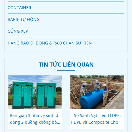
CONTAINER
BARIE TỰ ĐỘNG
CỔNG XẾP
HÀNG RÀO DI ĐỘNG & RÀO CHẮN SỰ KIỆN
TIN TỨC LIÊN QUAN
Bàn giao 3 nhà vệ sinh di
So Sánh Vật Liệu LLDPE,
động 2 buồng không bồn
HDPE Và Composite Cho Bể
thải tại Đắk Lắk
Phốt Tự Hoại: Loại Nào Bền