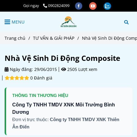
Gọi ngay
0902824099
MENU
Trang chủ
/
TƯ VẤN & GIẢI PHÁP
/
Nhà Vệ Sinh Di Động Comp
Nhà Vệ Sinh Di Động Composite
Ngày đăng:
29/06/2015
2505 Lượt xem
0 Đánh giá
THÔNG TIN THƯƠNG HIỆU
Công Ty TNHH TMDV XNK Môi Trường Bình
Dương
Đơn vị trực thuộc:
Công ty TNHH TMDV XNK Thiên
Ân Điển