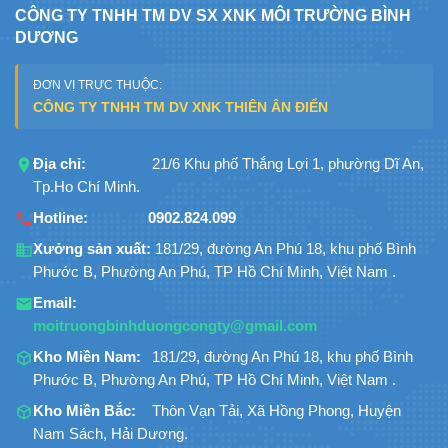
CÔNG TY TNHH TM DV SX XNK MÔI TRƯỜNG BÌNH
DƯƠNG
ĐƠN VỊ TRỰC THUỘC:
CÔNG TY TNHH TM DV XNK THIÊN ÂN ĐIỂN
Địa chỉ:
21/6 Khu phố Thắng Lợi 1, phường Dĩ An,
Tp.Ho Chí Minh.
Hotline:
0902.824.099
Xưởng sản xuất:
181/29, đường An Phú 18, khu phố Bình
Phước B, Phường An Phú, TP Hồ Chí Minh, Việt Nam .
Email:
moitruongbinhduongcongty@gmail.com
Kho Miền Nam:
181/29, đường An Phú 18, khu phố Bình
Phước B, Phường An Phú, TP Hồ Chí Minh, Việt Nam .
Kho Miền Bắc:
Thôn Vạn Tải, Xã Hồng Phong, Huyện
Nam Sách, Hải Dương.