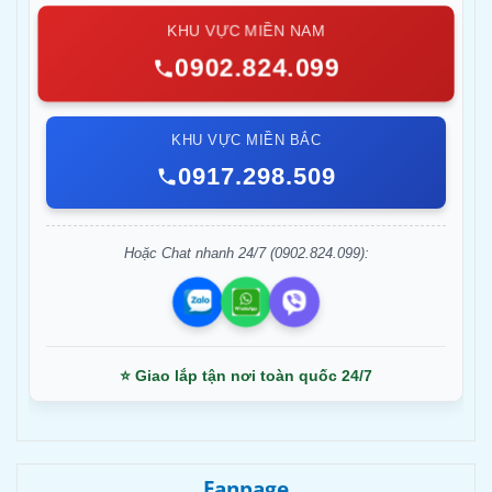
KHU VỰC MIỀN NAM
0902.824.099
KHU VỰC MIỀN BẮC
0917.298.509
Hoặc Chat nhanh 24/7 (0902.824.099):
⭐ Giao lắp tận nơi toàn quốc 24/7
Fanpage