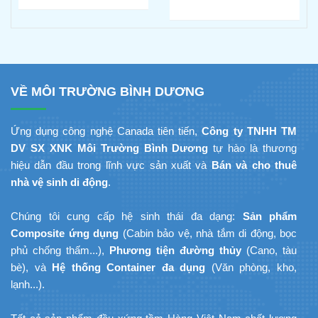
Tố Nào Quyết Định Độ Bền
Đất Yếu, Vùng Trũng Ngập
Thực Tế
Nước — Đai Bê Tông & Bản
Vẽ Mặt Cắt Thi Công
VỀ MÔI TRƯỜNG BÌNH DƯƠNG
Ứng dụng công nghệ Canada tiên tiến,
Công ty TNHH TM
DV SX XNK Môi Trường Bình Dương
tự hào là thương
hiệu dẫn đầu trong lĩnh vực sản xuất và
Bán và cho thuê
nhà vệ sinh di động
.
Chúng tôi cung cấp hệ sinh thái đa dạng:
Sản phẩm
Composite ứng dụng
(Cabin bảo vệ, nhà tắm di động, bọc
phủ chống thấm...),
Phương tiện đường thủy
(Cano, tàu
bè), và
Hệ thống Container đa dụng
(Văn phòng, kho,
lạnh...).