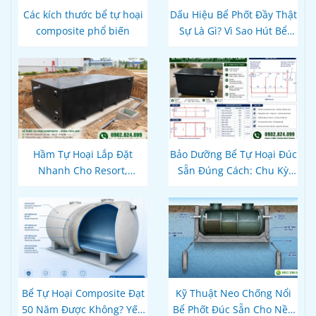
Các kích thước bể tự hoại
Dấu Hiệu Bể Phốt Đầy Thật
composite phổ biến
Sự Là Gì? Vì Sao Hút Bể
Xong Bồn Cầu Vẫn Thoát
Chậm?
Hầm Tự Hoại Lắp Đặt
Bảo Dưỡng Bể Tự Hoại Đúc
Nhanh Cho Resort,
Sẵn Đúng Cách: Chu Kỳ
Homestay Phú Quốc – Kiên
Hút Cặn Thực Tế Và Cách
Giang: Giải Pháp
Dùng Vi Sinh Để Không
Composite Đúc Sẵn Tối Ưu
Bao Giờ Tắc
Tiến Độ Du Lịch
Bể Tự Hoại Composite Đạt
Kỹ Thuật Neo Chống Nổi
50 Năm Được Không? Yếu
Bể Phốt Đúc Sẵn Cho Nền