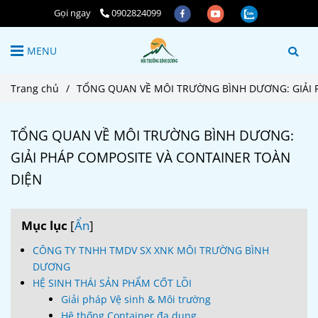
Gọi ngay
0902824099
MENU
Trang chủ
/
TỔNG QUAN VỀ MÔI TRƯỜNG BÌNH DƯƠNG: GIẢI 
TỔNG QUAN VỀ MÔI TRƯỜNG BÌNH DƯƠNG:
GIẢI PHÁP COMPOSITE VÀ CONTAINER TOÀN
DIỆN
Mục lục
[
Ẩn
]
CÔNG TY TNHH TMDV SX XNK MÔI TRƯỜNG BÌNH
DƯƠNG
HỆ SINH THÁI SẢN PHẨM CỐT LÕI
Giải pháp Vệ sinh & Môi trường
Hệ thống Container đa dụng