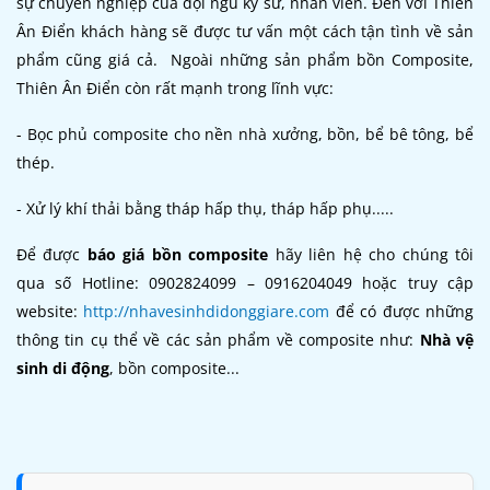
sự chuyên nghiệp của đội ngũ kỹ sư, nhân viên. Đến với Thiên
Ân Điển khách hàng sẽ được tư vấn một cách tận tình về sản
phẩm cũng giá cả. Ngoài những sản phẩm bồn Composite,
Thiên Ân Điển còn rất mạnh trong lĩnh vực:
- Bọc phủ composite cho nền nhà xưởng, bồn, bể bê tông, bể
thép.
- Xử lý khí thải bằng tháp hấp thụ, tháp hấp phụ.....
Để được
báo giá bồn composite
hãy liên hệ cho chúng tôi
qua số Hotline: 0902824099 – 0916204049 hoặc truy cập
website:
http://nhavesinhdidonggiare.com
để có được những
thông tin cụ thể về các sản phẩm về composite như:
Nhà vệ
sinh di động
, bồn composite...