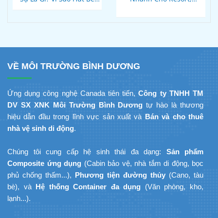
Xong Bồn Cầu Vẫn Thoát
Homestay Phú Quốc – Kiên
Chậm?
Giang: Giải Pháp
Composite Đúc Sẵn Tối Ưu
Tiến Độ Du Lịch
VỀ MÔI TRƯỜNG BÌNH DƯƠNG
Ứng dụng công nghệ Canada tiên tiến,
Công ty TNHH TM
DV SX XNK Môi Trường Bình Dương
tự hào là thương
hiệu dẫn đầu trong lĩnh vực sản xuất và
Bán và cho thuê
nhà vệ sinh di động
.
Chúng tôi cung cấp hệ sinh thái đa dạng:
Sản phẩm
Composite ứng dụng
(Cabin bảo vệ, nhà tắm di động, bọc
phủ chống thấm...),
Phương tiện đường thủy
(Cano, tàu
bè), và
Hệ thống Container đa dụng
(Văn phòng, kho,
lạnh...).