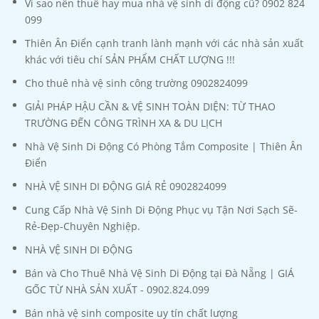
Vì sao nên thuê hay mua nhà vệ sinh di động cũ? 0902 824
099
Thiên Ân Điển cạnh tranh lành mạnh với các nhà sản xuất
khác với tiêu chí SẢN PHẨM CHẤT LƯỢNG !!!
Cho thuê nhà vệ sinh công trường 0902824099
GIẢI PHÁP HẬU CẦN & VỆ SINH TOÀN DIỆN: TỪ THAO
TRƯỜNG ĐẾN CÔNG TRÌNH XA & DU LỊCH
Nhà Vệ Sinh Di Động Có Phòng Tắm Composite | Thiên Ân
Điển
NHÀ VỆ SINH DI ĐỘNG GIÁ RẺ 0902824099
Cung Cấp Nhà Vệ Sinh Di Động Phục vụ Tận Nơi Sạch Sẽ-
Rẻ-Đẹp-Chuyên Nghiệp.
NHÀ VỆ SINH DI ĐỘNG
Bán và Cho Thuê Nhà Vệ Sinh Di Động tại Đà Nẵng | GIÁ
GỐC TỪ NHÀ SẢN XUẤT - 0902.824.099
Bán nhà vệ sinh composite uy tín chất lượng