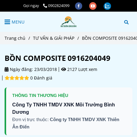
Gọi ngay
0902824099
MENU
Trang chủ
/
TƯ VẤN & GIẢI PHÁP
/
BỒN COMPOSITE 0916204
BỒN COMPOSITE 0916204049
Ngày đăng:
23/03/2018
2127 Lượt xem
0 Đánh giá
THÔNG TIN THƯƠNG HIỆU
Công Ty TNHH TMDV XNK Môi Trường Bình
Dương
Đơn vị trực thuộc:
Công ty TNHH TMDV XNK Thiên
Ân Điển