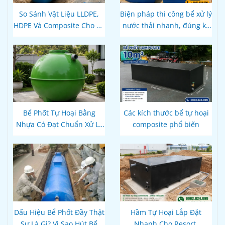
So Sánh Vật Liệu LLDPE,
Biện pháp thi công bể xử lý
HDPE Và Composite Cho Bể
nước thải nhanh, đúng kỹ
Phốt Tự Hoại: Loại Nào Bền
thuật
Hơn, Đúng Kỹ Thuật?
Bể Phốt Tự Hoại Bằng
Các kích thước bể tự hoại
Nhựa Có Đạt Chuẩn Xử Lý
composite phổ biến
Nước Thải Theo Quy Định
Hiện Hành Không?
Dấu Hiệu Bể Phốt Đầy Thật
Hầm Tự Hoại Lắp Đặt
Sự Là Gì? Vì Sao Hút Bể
Nhanh Cho Resort,