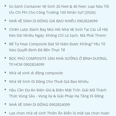
So Sánh Container Vệ Sinh 20 Feet & 40 Feet: Loại Nào Tối
Ưu Chi Phí Cho Công Trường 100 Nhân Sự? [2026]
NHÀ VỆ SINH DI ĐỘNG GIÁ BAO NHIÊU 0902824099
Chiến Lược Đánh Bay Mùi Hôi Nhà Vệ Sinh Tại Các Lễ Hội
Kéo Dài Nhiều Ngày: Không Chỉ Là Sạch, Mà Phải Thơm!
Bể Tự Hoại Composite Đạt 50 Năm Được Không? Yếu Tố
Nào Quyết Định Độ Bền Thực Tế
BỌC PHỦ COMPOSITE SÀN NHÀ XƯỞNG Ở BÌNH DƯƠNG,
TP.HCM 0902824099
Nhà vệ sinh di động composite
Nhà Vệ Sinh Di Động Cho Thuê Giá Bao Nhiêu
Hậu Cần Dự Án Điện Gió & Điện Mặt Trời: Giải Mã Thách
Thức Vùng Sâu - Vùng Xa & Giải Pháp Hạ Tầng Di Động
NHÀ VỆ SINH DI ĐỘNG 0902824099
Lựa chọn nhà vệ sinh Thiên Ân Điển là một lựa chọn hoàn