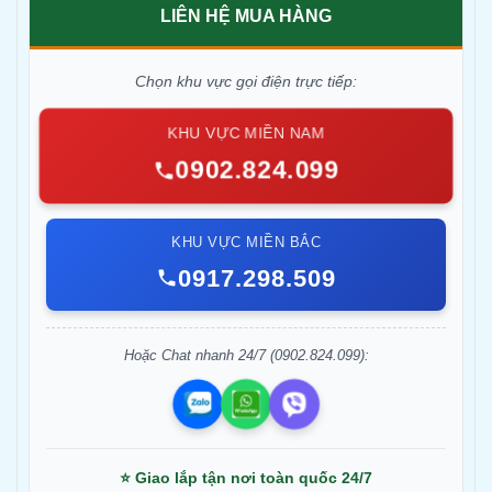
LIÊN HỆ MUA HÀNG
Chọn khu vực gọi điện trực tiếp:
KHU VỰC MIỀN NAM
0902.824.099
KHU VỰC MIỀN BẮC
0917.298.509
Hoặc Chat nhanh 24/7 (0902.824.099):
⭐ Giao lắp tận nơi toàn quốc 24/7