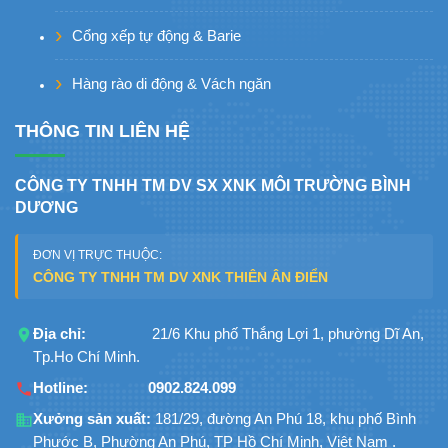
Cổng xếp tự động & Barie
Hàng rào di động & Vách ngăn
THÔNG TIN LIÊN HỆ
CÔNG TY TNHH TM DV SX XNK MÔI TRƯỜNG BÌNH
DƯƠNG
ĐƠN VỊ TRỰC THUỘC:
CÔNG TY TNHH TM DV XNK THIÊN ÂN ĐIỂN
Địa chỉ:
21/6 Khu phố Thắng Lợi 1, phường Dĩ An,
Tp.Ho Chí Minh.
Hotline:
0902.824.099
Xưởng sản xuất:
181/29, đường An Phú 18, khu phố Bình
Phước B, Phường An Phú, TP Hồ Chí Minh, Việt Nam .