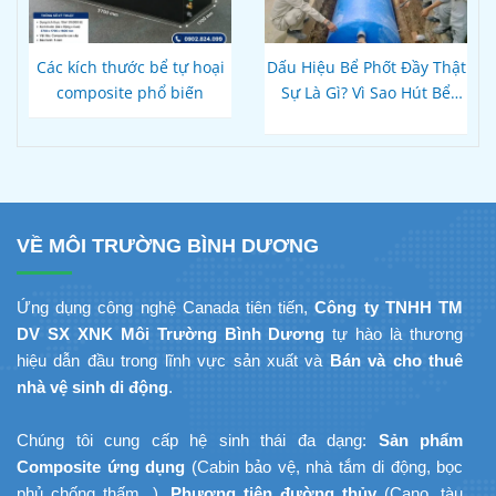
Các kích thước bể tự hoại
Dấu Hiệu Bể Phốt Đầy Thật
composite phổ biến
Sự Là Gì? Vì Sao Hút Bể
Xong Bồn Cầu Vẫn Thoát
Chậm?
VỀ MÔI TRƯỜNG BÌNH DƯƠNG
Ứng dụng công nghệ Canada tiên tiến,
Công ty TNHH TM
DV SX XNK Môi Trường Bình Dương
tự hào là thương
hiệu dẫn đầu trong lĩnh vực sản xuất và
Bán và cho thuê
nhà vệ sinh di động
.
Chúng tôi cung cấp hệ sinh thái đa dạng:
Sản phẩm
Composite ứng dụng
(Cabin bảo vệ, nhà tắm di động, bọc
phủ chống thấm...),
Phương tiện đường thủy
(Cano, tàu