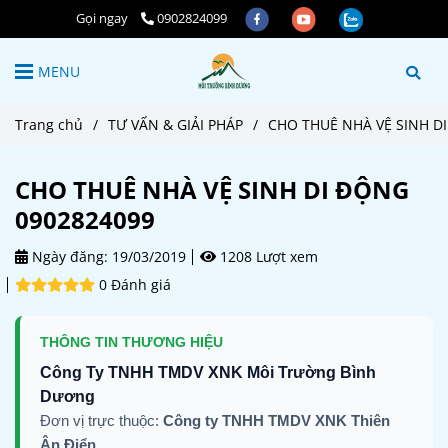
Gọi ngay
0902824099
MENU
Trang chủ
/
TƯ VẤN & GIẢI PHÁP
/
CHO THUÊ NHÀ VỆ SINH D
CHO THUÊ NHÀ VỆ SINH DI ĐỘNG
0902824099
Ngày đăng:
19/03/2019
1208 Lượt xem
0 Đánh giá
THÔNG TIN THƯƠNG HIỆU
Công Ty TNHH TMDV XNK Môi Trường Bình
Dương
Đơn vị trực thuộc:
Công ty TNHH TMDV XNK Thiên
Ân Điển