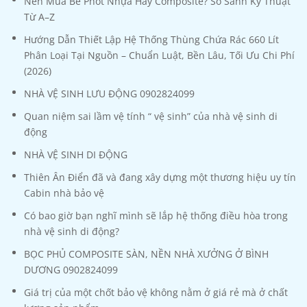
Nên Mua Bể Phốt Nhựa Hay Composite? So Sánh Kỹ Thuật
Từ A–Z
Hướng Dẫn Thiết Lập Hệ Thống Thùng Chứa Rác 660 Lít
Phân Loại Tại Nguồn – Chuẩn Luật, Bền Lâu, Tối Ưu Chi Phí
(2026)
NHÀ VỆ SINH LƯU ĐỘNG 0902824099
Quan niệm sai lầm vệ tính “ vệ sinh” của nhà vệ sinh di
động
NHÀ VỆ SINH DI ĐỘNG
Thiên Ân Điển đã và đang xây dựng một thương hiệu uy tín
Cabin nhà bảo vệ
Có bao giờ bạn nghĩ mình sẽ lắp hệ thống điều hòa trong
nhà vệ sinh di động?
BỌC PHỦ COMPOSITE SÀN, NỀN NHÀ XƯỞNG Ở BÌNH
DƯƠNG 0902824099
Giá trị của một chốt bảo vệ không nằm ở giá rẻ mà ở chất