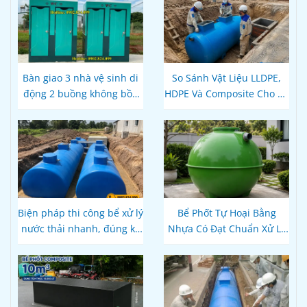
Bàn giao 3 nhà vệ sinh di
So Sánh Vật Liệu LLDPE,
động 2 buồng không bồn
HDPE Và Composite Cho Bể
thải tại Đắk Lắk
Phốt Tự Hoại: Loại Nào Bền
Hơn, Đúng Kỹ Thuật?
Biện pháp thi công bể xử lý
Bể Phốt Tự Hoại Bằng
nước thải nhanh, đúng kỹ
Nhựa Có Đạt Chuẩn Xử Lý
thuật
Nước Thải Theo Quy Định
Hiện Hành Không?