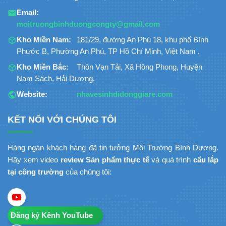
Email:
moitruongbinhduongcongty@gmail.com
Kho Miền Nam:
181/29, đường An Phú 18, khu phố Bình
Phước B, Phường An Phú, TP Hồ Chí Minh, Việt Nam .
Kho Miền Bắc:
Thôn Vạn Tải, Xã Hồng Phong, Huyện
Nam Sách, Hải Dương.
Website:
nhavesinhdidonggiare.com
KẾT NỐI VỚI CHÚNG TÔI
Hàng ngàn khách hàng đã tin tưởng Môi Trường Bình Dương.
Hãy xem video
review Sản phẩm thực tế
và quá trình
cẩu lắp
tại công trường
của chúng tôi:
Đăng ký Kênh YouTube