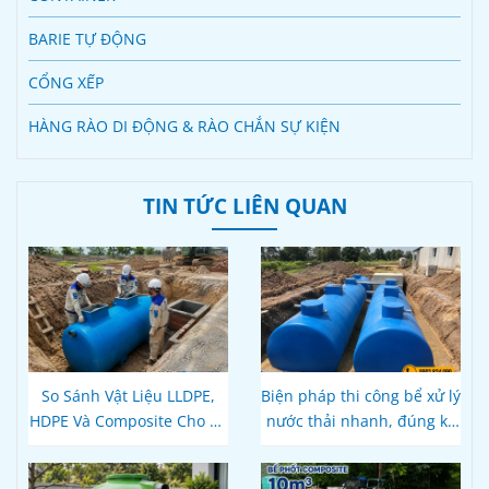
BARIE TỰ ĐỘNG
CỔNG XẾP
HÀNG RÀO DI ĐỘNG & RÀO CHẮN SỰ KIỆN
TIN TỨC LIÊN QUAN
So Sánh Vật Liệu LLDPE,
Biện pháp thi công bể xử lý
HDPE Và Composite Cho Bể
nước thải nhanh, đúng kỹ
Phốt Tự Hoại: Loại Nào Bền
thuật
Hơn, Đúng Kỹ Thuật?