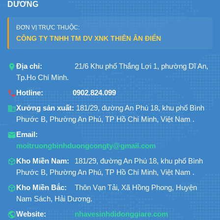
DƯƠNG
ĐƠN VỊ TRỰC THUỘC:
CÔNG TY TNHH TM DV XNK THIÊN ÂN ĐIỂN
Địa chỉ:
21/6 Khu phố Thắng Lợi 1, phường Dĩ An,
Tp.Ho Chí Minh.
Hotline:
0902.824.099
Xưởng sản xuất:
181/29, đường An Phú 18, khu phố Bình
Phước B, Phường An Phú, TP Hồ Chí Minh, Việt Nam .
Email:
moitruongbinhduongcongty@gmail.com
Kho Miền Nam:
181/29, đường An Phú 18, khu phố Bình
Phước B, Phường An Phú, TP Hồ Chí Minh, Việt Nam .
Kho Miền Bắc:
Thôn Vạn Tải, Xã Hồng Phong, Huyện
Nam Sách, Hải Dương.
Website:
nhavesinhdidonggiare.com