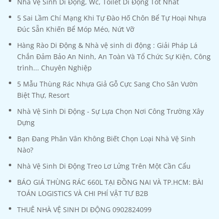
Nhà Vệ Sinh Di Động, Wc, Toilet Di Động Tốt Nhất
5 Sai Lầm Chí Mạng Khi Tự Đào Hố Chôn Bể Tự Hoại Nhựa
Đúc Sẵn Khiến Bể Móp Méo, Nứt Vỡ
Hàng Rào Di Động & Nhà vệ sinh di động : Giải Pháp Lá
Chắn Đảm Bảo An Ninh, An Toàn Và Tổ Chức Sự Kiện, Công
trình... Chuyên Nghiệp
5 Mẫu Thùng Rác Nhựa Giả Gỗ Cực Sang Cho Sân Vườn
Biệt Thự, Resort
Nhà Vệ Sinh Di Động - Sự Lựa Chọn Nơi Công Trường Xây
Dựng
Bạn Đang Phân Vân Không Biết Chọn Loại Nhà Vệ Sinh
Nào?
Nhà Vệ Sinh Di Động Treo Lơ Lửng Trên Một Cần Cẩu
BÁO GIÁ THÙNG RÁC 660L TẠI ĐỒNG NAI VÀ TP.HCM: BÀI
TOÁN LOGISTICS VÀ CHI PHÍ VẬT TƯ B2B
THUÊ NHÀ VỆ SINH DI ĐỘNG 0902824099