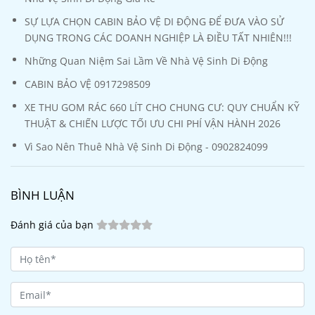
SỰ LỰA CHỌN CABIN BẢO VỆ DI ĐỘNG ĐỂ ĐƯA VÀO SỬ
DỤNG TRONG CÁC DOANH NGHIỆP LÀ ĐIỀU TẤT NHIÊN!!!
Những Quan Niệm Sai Lầm Về Nhà Vệ Sinh Di Động
CABIN BẢO VỆ 0917298509
XE THU GOM RÁC 660 LÍT CHO CHUNG CƯ: QUY CHUẨN KỸ
THUẬT & CHIẾN LƯỢC TỐI ƯU CHI PHÍ VẬN HÀNH 2026
Vì Sao Nên Thuê Nhà Vệ Sinh Di Động - 0902824099
BÌNH LUẬN
Đánh giá của bạn