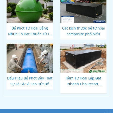
Bể Phốt Tự Hoại Bằng
Các kích thước bể tự hoại
Nhựa Có Đạt Chuẩn Xử Lý
composite phổ biến
Nước Thải Theo Quy Định
Hiện Hành Không?
Dấu Hiệu Bể Phốt Đầy Thật
Hầm Tự Hoại Lắp Đặt
Sự Là Gì? Vì Sao Hút Bể
Nhanh Cho Resort,
Xong Bồn Cầu Vẫn Thoát
Homestay Phú Quốc – Kiên
Chậm?
Giang: Giải Pháp
Composite Đúc Sẵn Tối Ưu
Tiến Độ Du Lịch