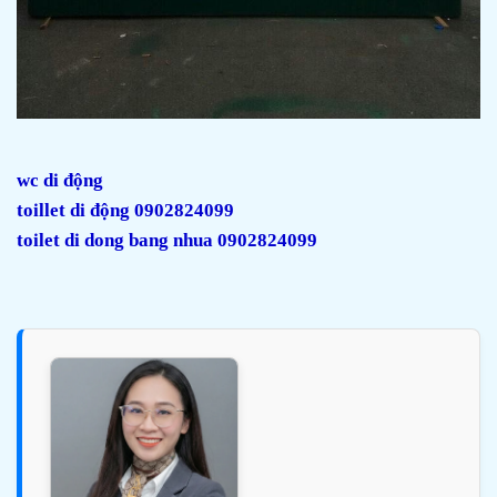
wc di động
toillet di động 0902824099
toilet di dong bang nhua 0902824099