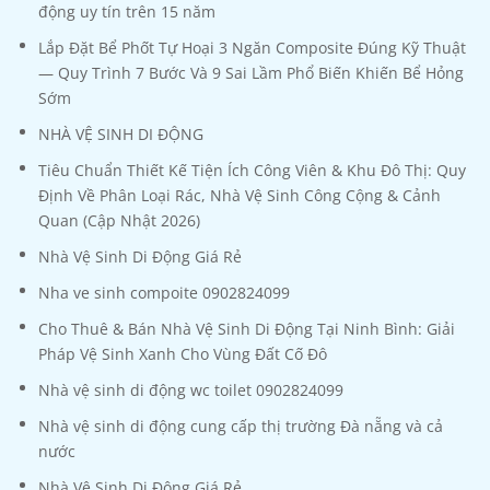
động uy tín trên 15 năm
Lắp Đặt Bể Phốt Tự Hoại 3 Ngăn Composite Đúng Kỹ Thuật
— Quy Trình 7 Bước Và 9 Sai Lầm Phổ Biến Khiến Bể Hỏng
Sớm
NHÀ VỆ SINH DI ĐỘNG
Tiêu Chuẩn Thiết Kế Tiện Ích Công Viên & Khu Đô Thị: Quy
Định Về Phân Loại Rác, Nhà Vệ Sinh Công Cộng & Cảnh
Quan (Cập Nhật 2026)
Nhà Vệ Sinh Di Động Giá Rẻ
Nha ve sinh compoite 0902824099
Cho Thuê & Bán Nhà Vệ Sinh Di Động Tại Ninh Bình: Giải
Pháp Vệ Sinh Xanh Cho Vùng Đất Cố Đô
Nhà vệ sinh di động wc toilet 0902824099
Nhà vệ sinh di động cung cấp thị trường Đà nẵng và cả
nước
Nhà Vệ Sinh Di Động Giá Rẻ