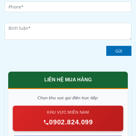
Gửi
LIÊN HỆ MUA HÀNG
Chọn khu vực gọi điện trực tiếp:
KHU VỰC MIỀN NAM
0902.824.099