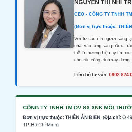
NGUYỄN THỊ NHỊ T
CEO - CÔNG TY TNHH T
(Đơn vị trực thuộc: THIÊ
Với tư cách là người sáng l
nhất vào từng sản phẩm. Trả
thế là thương hiệu uy tín hà
cho các công trình xây dựng, n
Liên hệ tư vấn:
0902.824.
CÔNG TY TNHH TM DV SX XNK MÔI TRƯ
Đơn vị trực thuộc: THIÊN ÂN ĐIỂN
(
Địa chỉ:
Ô 49
TP. Hồ Chí Minh)