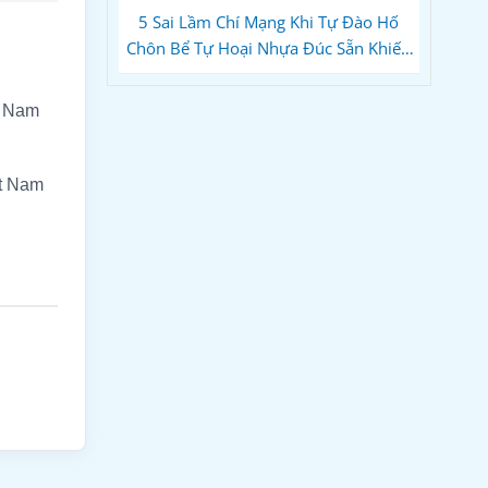
5 Sai Lầm Chí Mạng Khi Tự Đào Hố
Chôn Bể Tự Hoại Nhựa Đúc Sẵn Khiến
Bể Móp Méo, Nứt Vỡ
t Nam
ệt Nam