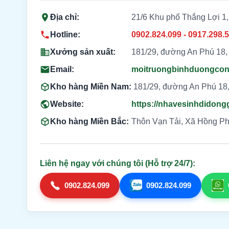
Địa chỉ:
21/6 Khu phố Thắng Lợi 1,
Hotline:
0902.824.099 - 0917.298.
Xưởng sản xuất:
181/29, đường An Phú 18,
Email:
moitruongbinhduongco
Kho hàng Miền Nam:
181/29, đường An Phú 18,
Website:
https://nhavesinhdidong
Kho hàng Miền Bắc:
Thôn Vạn Tải, Xã Hồng P
Liên hệ ngay với chúng tôi (Hỗ trợ 24/7):
0902.824.099
0902.824.099