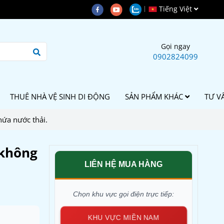
Tiếng Việt
Gọi ngay
0902824099
THUÊ NHÀ VỆ SINH DI ĐỘNG
SẢN PHẨM KHÁC
TƯ V
hứa nước thải.
 không
LIÊN HỆ MUA HÀNG
Chọn khu vực gọi điện trực tiếp:
KHU VỰC MIỀN NAM