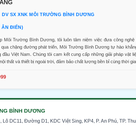
RANG
M DV SX XNK MÔI TRƯỜNG BÌNH DƯƠNG
N ÂN ĐIỂN)
ập Môi Trường Bình Dương, tôi luôn tâm niệm việc đưa công nghệ t
i qua chặng đường phát triển, Môi Trường Bình Dương tự hào khẳng
ng đầu Việt Nam. Chúng tôi cam kết cung cấp những giải pháp vật liệ
ội thất và thiết bị ngoài trời, đảm bảo chất lượng bền bỉ cùng thời gia
099
ỜNG BÌNH DƯƠNG
, Lô DC11, Đường D1, KDC Việt Sing, KP4, P. An Phú, TP. Thu