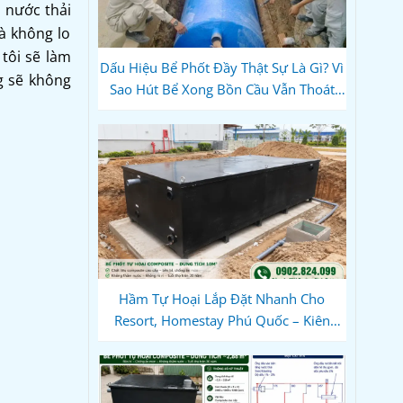
 nước thải
à không lo
tôi sẽ làm
Dấu Hiệu Bể Phốt Đầy Thật Sự Là Gì? Vì
g sẽ không
Sao Hút Bể Xong Bồn Cầu Vẫn Thoát
Chậm?
Hầm Tự Hoại Lắp Đặt Nhanh Cho
Resort, Homestay Phú Quốc – Kiên
Giang: Giải Pháp Composite Đúc Sẵn
Tối Ưu Tiến Độ Du Lịch