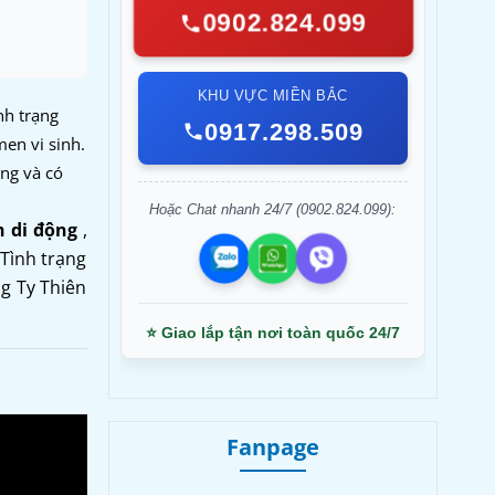
0902.824.099
KHU VỰC MIỀN BẮC
nh trạng
0917.298.509
en vi sinh.
ong và có
Hoặc Chat nhanh 24/7 (0902.824.099):
h di động
,
 Tình trạng
ng Ty Thiên
⭐ Giao lắp tận nơi toàn quốc 24/7
Fanpage