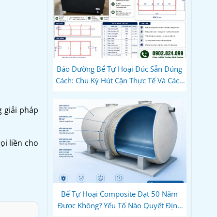
Bảo Dưỡng Bể Tự Hoại Đúc Sẵn Đúng
Cách: Chu Kỳ Hút Cặn Thực Tế Và Cách
Dùng Vi Sinh Để Không Bao Giờ Tắc
 giải pháp
ọi liền cho
Bể Tự Hoại Composite Đạt 50 Năm
Được Không? Yếu Tố Nào Quyết Định
Độ Bền Thực Tế