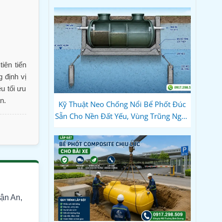
iên tiến
 định vị
u tối ưu
n.
Kỹ Thuật Neo Chống Nổi Bể Phốt Đúc
Sẵn Cho Nền Đất Yếu, Vùng Trũng Ngập
Nước — Đai Bê Tông & Bản Vẽ Mặt Cắt
Thi Công
ận An,