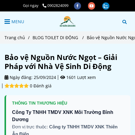
Gọi ngay
0902824099
MENU
Trang chủ
/
BLOG TOILET DI ĐỘNG
/
Bảo vệ Nguồn Nước Ngọt
Bảo vệ Nguồn Nước Ngọt – Giải
Pháp với Nhà Vệ Sinh Di Động
Ngày đăng:
25/09/2024
1601 Lượt xem
0 Đánh giá
THÔNG TIN THƯƠNG HIỆU
Công Ty TNHH TMDV XNK Môi Trường Bình
Dương
Đơn vị trực thuộc:
Công ty TNHH TMDV XNK Thiên
Ân Điển