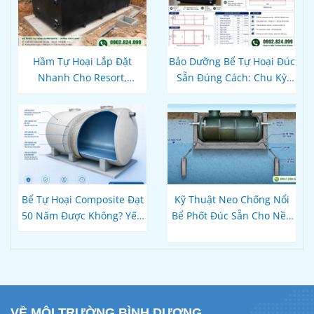
Hầm Tự Hoại Lắp Đặt
Bảo Dưỡng Bể Tự Hoại Đúc
Nhanh Cho Resort,
Sẵn Đúng Cách: Chu Kỳ
Homestay Phú Quốc – Kiên
Hút Cặn Thực Tế Và Cách
Giang: Giải Pháp
Dùng Vi Sinh Để Không
Composite Đúc Sẵn Tối Ưu
Bao Giờ Tắc
Tiến Độ Du Lịch
Bể Tự Hoại Composite Đạt
Kỹ Thuật Neo Chống Nổi
50 Năm Được Không? Yếu
Bể Phốt Đúc Sẵn Cho Nền
Tố Nào Quyết Định Độ Bền
Đất Yếu, Vùng Trũng Ngập
Thực Tế
Nước — Đai Bê Tông & Bản
Vẽ Mặt Cắt Thi Công
VỀ MÔI TRƯỜNG BÌNH DƯƠNG