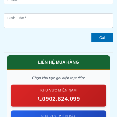
Gửi
LIÊN HỆ MUA HÀNG
Chọn khu vực gọi điện trực tiếp:
KHU VỰC MIỀN NAM
0902.824.099
KHU VỰC MIỀN BẮC