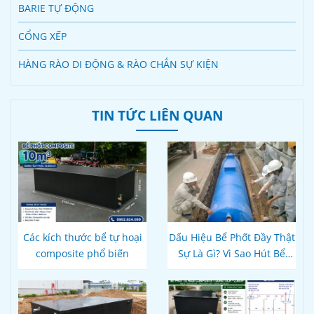
BARIE TỰ ĐỘNG
CỔNG XẾP
HÀNG RÀO DI ĐỘNG & RÀO CHẮN SỰ KIỆN
TIN TỨC LIÊN QUAN
Các kích thước bể tự hoại
Dấu Hiệu Bể Phốt Đầy Thật
composite phổ biến
Sự Là Gì? Vì Sao Hút Bể
Xong Bồn Cầu Vẫn Thoát
Chậm?