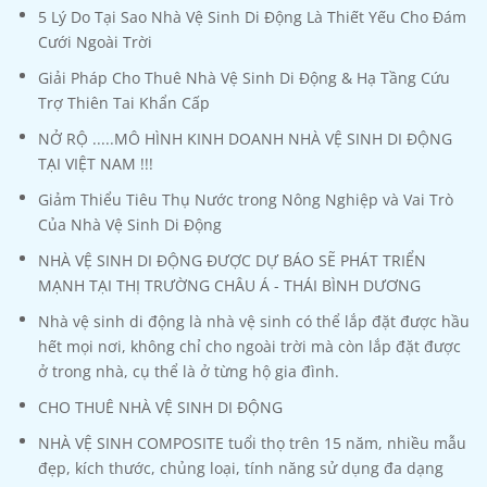
5 Lý Do Tại Sao Nhà Vệ Sinh Di Động Là Thiết Yếu Cho Đám
Cưới Ngoài Trời
Giải Pháp Cho Thuê Nhà Vệ Sinh Di Động & Hạ Tầng Cứu
Trợ Thiên Tai Khẩn Cấp
NỞ RỘ .....MÔ HÌNH KINH DOANH NHÀ VỆ SINH DI ĐỘNG
TẠI VIỆT NAM !!!
Giảm Thiểu Tiêu Thụ Nước trong Nông Nghiệp và Vai Trò
Của Nhà Vệ Sinh Di Động
NHÀ VỆ SINH DI ĐỘNG ĐƯỢC DỰ BÁO SẼ PHÁT TRIỂN
MẠNH TẠI THỊ TRƯỜNG CHÂU Á - THÁI BÌNH DƯƠNG
Nhà vệ sinh di động là nhà vệ sinh có thể lắp đặt được hầu
hết mọi nơi, không chỉ cho ngoài trời mà còn lắp đặt được
ở trong nhà, cụ thể là ở từng hộ gia đình.
CHO THUÊ NHÀ VỆ SINH DI ĐỘNG
NHÀ VỆ SINH COMPOSITE tuổi thọ trên 15 năm, nhiều mẫu
đẹp, kích thước, chủng loại, tính năng sử dụng đa dạng