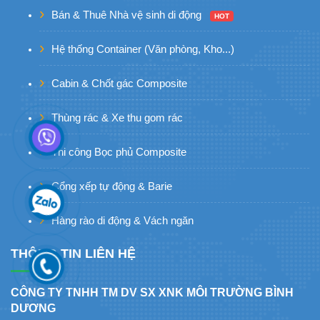
Bán & Thuê Nhà vệ sinh di động
HOT
Hệ thống Container (Văn phòng, Kho...)
Cabin & Chốt gác Composite
Thùng rác & Xe thu gom rác
Thi công Bọc phủ Composite
Cổng xếp tự động & Barie
Hàng rào di động & Vách ngăn
THÔNG TIN LIÊN HỆ
CÔNG TY TNHH TM DV SX XNK MÔI TRƯỜNG BÌNH
DƯƠNG