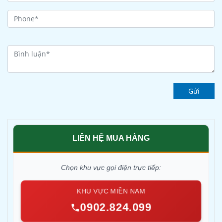
Gửi
LIÊN HỆ MUA HÀNG
Chọn khu vực gọi điện trực tiếp:
KHU VỰC MIỀN NAM
0902.824.099