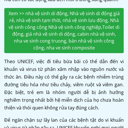
Xem >> nhà vệ sinh di động, Nhà vệ sinh di động giá
rẻ, nhà vệ sinh tạm thời, nhà vệ sinh lưu động, Nhà
vệ sinh công cộng Nhà vệ sinh công nghiệp,Toilet di
động, giá nhà vệ sinh di dộng, cabin nhà vệ sinh,
nha ve sinh cong truong, bán nhà vệ sinh công
cộng, nha ve sinh composite
Theo UNICEF, việc đi tiêu bừa bãi có thể dẫn đến vi
khuẩn và virus từ phân xâm nhập vào nguồn nước và
thức ăn. Điều này có thể gây ra các bệnh nhiễm trùng
đường tiêu hóa như tiêu chảy, viêm ruột và viêm gan.
Đặc biệt, trẻ em là nhóm người dễ bị ảnh hưởng
nghiêm trọng nhất bởi hệ miễn dịch của họ chưa hoàn
thiện và thói quen không rửa tay đúng cách.
Để ngăn chặn sự lây lan của các bệnh tật do vi khuẩn
và virus từ phân gây ra, UNICEF khuyến nghị mọi người