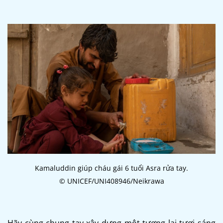
Kamaluddin giúp cháu gái 6 tuổi Asra rửa tay.
© UNICEF/UNI408946/Neikrawa
Hãy cùng chung tay xây dựng một tương lai tươi sáng