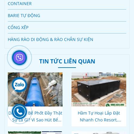
CONTAINER
BARIE TỰ ĐỘNG
CỔNG XẾP
HÀNG RÀO DI ĐỘNG & RÀO CHẮN SỰ KIỆN
TIN TỨC LIÊN QUAN
Dấu Hiệu Bể Phốt Đầy Thật
Hầm Tự Hoại Lắp Đặt
Sự Là Gì? Vì Sao Hút Bể
Nhanh Cho Resort,
Xong Bồn Cầu Vẫn Thoát
Homestay Phú Quốc – Kiên
Chậm?
Giang: Giải Pháp