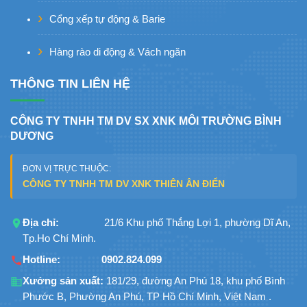
Cổng xếp tự động & Barie
Hàng rào di động & Vách ngăn
THÔNG TIN LIÊN HỆ
CÔNG TY TNHH TM DV SX XNK MÔI TRƯỜNG BÌNH
DƯƠNG
ĐƠN VỊ TRỰC THUỘC:
CÔNG TY TNHH TM DV XNK THIÊN ÂN ĐIỂN
Địa chỉ:
21/6 Khu phố Thắng Lợi 1, phường Dĩ An,
Tp.Ho Chí Minh.
Hotline:
0902.824.099
Xưởng sản xuất:
181/29, đường An Phú 18, khu phố Bình
Phước B, Phường An Phú, TP Hồ Chí Minh, Việt Nam .