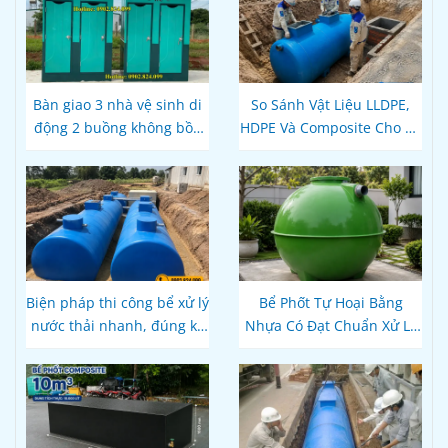
Bàn giao 3 nhà vệ sinh di
So Sánh Vật Liệu LLDPE,
động 2 buồng không bồn
HDPE Và Composite Cho Bể
thải tại Đắk Lắk
Phốt Tự Hoại: Loại Nào Bền
Hơn, Đúng Kỹ Thuật?
Biện pháp thi công bể xử lý
Bể Phốt Tự Hoại Bằng
nước thải nhanh, đúng kỹ
Nhựa Có Đạt Chuẩn Xử Lý
thuật
Nước Thải Theo Quy Định
Hiện Hành Không?