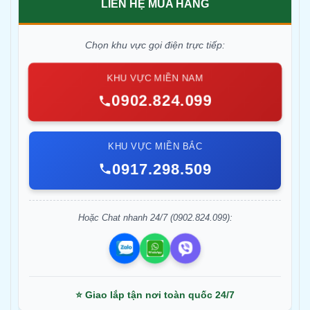
LIÊN HỆ MUA HÀNG
Chọn khu vực gọi điện trực tiếp:
KHU VỰC MIỀN NAM
0902.824.099
KHU VỰC MIỀN BẮC
0917.298.509
Hoặc Chat nhanh 24/7 (0902.824.099):
⭐ Giao lắp tận nơi toàn quốc 24/7