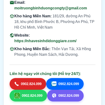
Email:
moitruongbinhduongcongty@gmail.com
Kho hàng Miền Nam:
181/29, đường An Phú
18, khu phố Bình Phước B, Phường An Phú, TP
Hồ Chí Minh, Việt Nam
Website:
https://nhavesinhdidonggiare.com/
Kho hàng Miền Bắc:
Thôn Vạn Tải, Xã Hồng
Phong, Huyện Nam Sách, Hải Dương.
Liên hệ ngay với chúng tôi (Hỗ trợ 24/7):
0902.824.099
0902.824.099
0902.824.099
0902.824.099