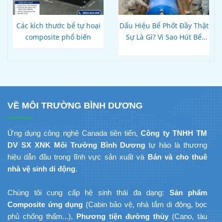
Các kích thước bể tự hoại
Dấu Hiệu Bể Phốt Đầy Thật
composite phổ biến
Sự Là Gì? Vì Sao Hút Bể
Xong Bồn Cầu Vẫn Thoát
Chậm?
VỀ MÔI TRƯỜNG BÌNH DƯƠNG
Ứng dụng công nghệ Canada tiên tiến,
Công ty TNHH TM
DV SX XNK Môi Trường Bình Dương
tự hào là thương
hiệu dẫn đầu trong lĩnh vực sản xuất và
Bán và cho thuê
nhà vệ sinh di động
.
Chúng tôi cung cấp hệ sinh thái đa dạng:
Sản phẩm
Composite ứng dụng
(Cabin bảo vệ, nhà tắm di động, bọc
phủ chống thấm...),
Phương tiện đường thủy
(Cano, tàu