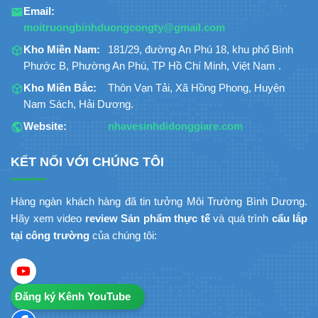
Email:
moitruongbinhduongcongty@gmail.com
Kho Miền Nam:
181/29, đường An Phú 18, khu phố Bình
Phước B, Phường An Phú, TP Hồ Chí Minh, Việt Nam .
Kho Miền Bắc:
Thôn Vạn Tải, Xã Hồng Phong, Huyện
Nam Sách, Hải Dương.
Website:
nhavesinhdidonggiare.com
KẾT NỐI VỚI CHÚNG TÔI
Hàng ngàn khách hàng đã tin tưởng Môi Trường Bình Dương.
Hãy xem video
review Sản phẩm thực tế
và quá trình
cẩu lắp
tại công trường
của chúng tôi:
Đăng ký Kênh YouTube