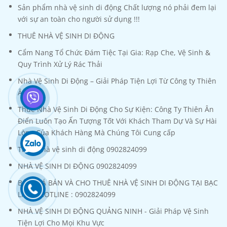
Sản phẩm nhà vệ sinh di động Chất lượng nó phải đem lại
với sự an toàn cho người sử dụng !!!
THUÊ NHÀ VỆ SINH DI ĐỘNG
Cẩm Nang Tổ Chức Đám Tiệc Tại Gia: Rạp Che, Vệ Sinh &
Quy Trình Xử Lý Rác Thải
Nhà Vệ Sinh Di Động – Giải Pháp Tiện Lợi Từ Công ty Thiên
Ân Điển
Thuê Nhà Vệ Sinh Di Động Cho Sự Kiện: Công Ty Thiên Ân
Điển Luôn Tạo Ấn Tượng Tốt Với Khách Tham Dự Và Sự Hài
Lòng Của Khách Hàng Mà Chúng Tôi Cung cấp
Thuê nhà vệ sinh di động 0902824099
NHÀ VỆ SINH DI ĐỘNG 0902824099
BÁO GIÁ BÁN VÀ CHO THUÊ NHÀ VỆ SINH DI ĐỘNG TẠI BẠC
LIÊU - HOTLINE : 0902824099
NHÀ VỆ SINH DI ĐỘNG QUẢNG NINH - Giải Pháp Vệ Sinh
Tiện Lợi Cho Mọi Khu Vực