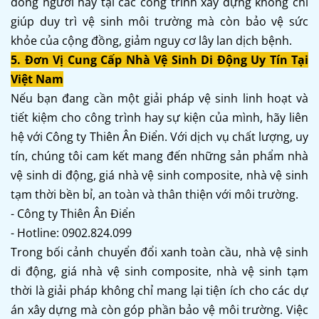
đông người hay tại các công trình xây dựng không chỉ
giúp duy trì vệ sinh môi trường mà còn bảo vệ sức
khỏe của cộng đồng, giảm nguy cơ lây lan dịch bệnh.
5. Đơn Vị Cung Cấp Nhà Vệ Sinh Di Động Uy Tín Tại
Việt Nam
Nếu bạn đang cần một giải pháp vệ sinh linh hoạt và
tiết kiệm cho công trình hay sự kiện của mình, hãy liên
hệ với Công ty Thiên Ân Điển. Với dịch vụ chất lượng, uy
tín, chúng tôi cam kết mang đến những sản phẩm nhà
vệ sinh di động, giá nhà vệ sinh composite, nhà vệ sinh
tạm thời bền bỉ, an toàn và thân thiện với môi trường.
- Công ty Thiên Ân Điển
- Hotline: 0902.824.099
Trong bối cảnh chuyển đổi xanh toàn cầu, nhà vệ sinh
di động, giá nhà vệ sinh composite, nhà vệ sinh tạm
thời là giải pháp không chỉ mang lại tiện ích cho các dự
án xây dựng mà còn góp phần bảo vệ môi trường. Việc