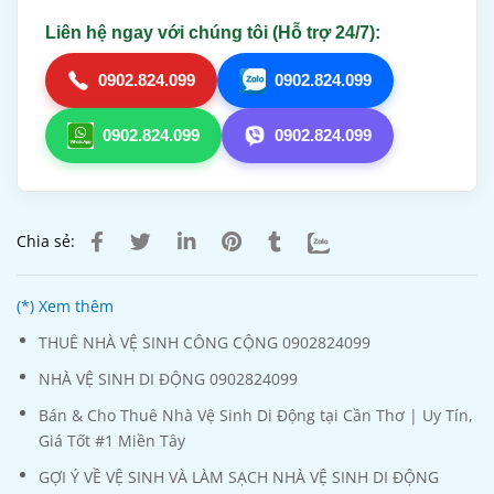
Liên hệ ngay với chúng tôi (Hỗ trợ 24/7):
0902.824.099
0902.824.099
0902.824.099
0902.824.099
Chia sẻ:
(*) Xem thêm
THUÊ NHÀ VỆ SINH CÔNG CỘNG 0902824099
NHÀ VỆ SINH DI ĐỘNG 0902824099
Bán & Cho Thuê Nhà Vệ Sinh Di Động tại Cần Thơ | Uy Tín,
Giá Tốt #1 Miền Tây
GỢI Ý VỀ VỆ SINH VÀ LÀM SẠCH NHÀ VỆ SINH DI ĐỘNG