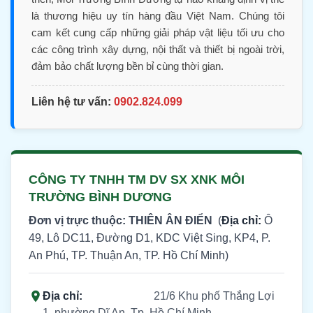
là thương hiệu uy tín hàng đầu Việt Nam. Chúng tôi
cam kết cung cấp những giải pháp vật liệu tối ưu cho
các công trình xây dựng, nội thất và thiết bị ngoài trời,
đảm bảo chất lượng bền bỉ cùng thời gian.
Liên hệ tư vấn:
0902.824.099
CÔNG TY TNHH TM DV SX XNK MÔI
TRƯỜNG BÌNH DƯƠNG
Đơn vị trực thuộc: THIÊN ÂN ĐIỂN
(
Địa chỉ:
Ô
49, Lô DC11, Đường D1, KDC Việt Sing, KP4, P.
An Phú, TP. Thuận An, TP. Hồ Chí Minh)
Địa chỉ:
21/6 Khu phố Thắng Lợi
1, phường Dĩ An, Tp. Hồ Chí Minh