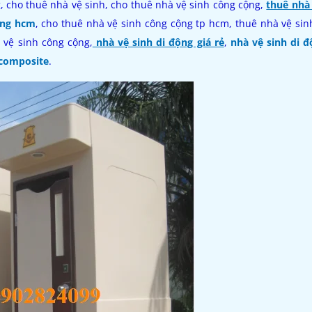
g, cho thuê nhà vệ sinh, cho thuê nhà vệ sinh công cộng,
thuê nhà 
ong hcm
, cho thuê nhà vệ sinh công cộng tp hcm, thuê nhà vệ si
 vệ sinh công cộng,
nhà vệ sinh di động giá rẻ
,
nhà vệ sinh di đ
 composite
.