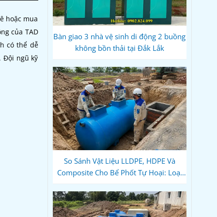
huê hoặc mua
ộng của TAD
Bàn giao 3 nhà vệ sinh di động 2 buồng
h có thể dễ
không bồn thải tại Đắk Lắk
 Đội ngũ kỹ
So Sánh Vật Liệu LLDPE, HDPE Và
Composite Cho Bể Phốt Tự Hoại: Loại
Nào Bền Hơn, Đúng Kỹ Thuật?