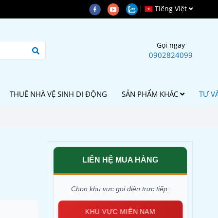
Tiếng Việt
Gọi ngay
0902824099
THUÊ NHÀ VỆ SINH DI ĐỘNG
SẢN PHẨM KHÁC
TƯ V
u
LIÊN HỆ MUA HÀNG
Chọn khu vực gọi điện trực tiếp:
KHU VỰC MIỀN NAM