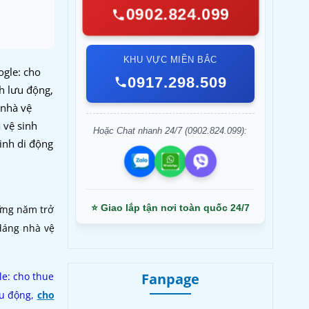
0902.824.099
KHU VỰC MIỀN BẮC
ogle: cho
0917.298.509
nh lưu động,
 nhà vệ
 vệ sinh
Hoặc Chat nhanh 24/7 (0902.824.099):
sinh di động
⭐ Giao lắp tận nơi toàn quốc 24/7
hững năm trở
 dáng nhà vệ
Fanpage
le: cho thue
ưu động,
cho