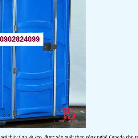
 sợi thủy tinh và keo, được sản xuất theo công nghệ Canada cho 