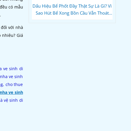
Dấu Hiệu Bể Phốt Đầy Thật Sự Là Gì? Vì
n đều có mẫu
Sao Hút Bể Xong Bồn Cầu Vẫn Thoát
.
Chậm?
 đối với nhà
o nhiêu? Giá
a ve sinh di
 nha ve sinh
ng, cho thue
nha ve sinh
à vệ sinh di