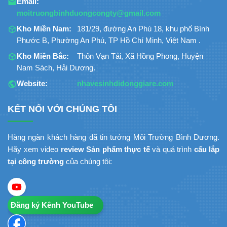
Email:
moitruongbinhduongcongty@gmail.com
Kho Miền Nam:
181/29, đường An Phú 18, khu phố Bình
Phước B, Phường An Phú, TP Hồ Chí Minh, Việt Nam .
Kho Miền Bắc:
Thôn Vạn Tải, Xã Hồng Phong, Huyện
Nam Sách, Hải Dương.
Website:
nhavesinhdidonggiare.com
KẾT NỐI VỚI CHÚNG TÔI
Hàng ngàn khách hàng đã tin tưởng Môi Trường Bình Dương.
Hãy xem video
review Sản phẩm thực tế
và quá trình
cẩu lắp
tại công trường
của chúng tôi:
Đăng ký Kênh YouTube