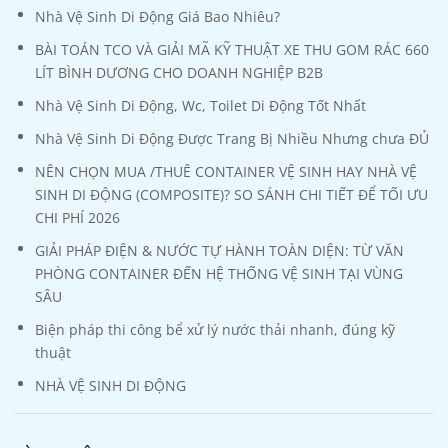
Nhà Vệ Sinh Di Động Giá Bao Nhiêu?
BÀI TOÁN TCO VÀ GIẢI MÃ KỸ THUẬT XE THU GOM RÁC 660
LÍT BÌNH DƯƠNG CHO DOANH NGHIỆP B2B
Nhà Vệ Sinh Di Động, Wc, Toilet Di Động Tốt Nhất
Nhà Vệ Sinh Di Động Được Trang Bị Nhiều Nhưng chưa ĐỦ
NÊN CHỌN MUA /THUÊ CONTAINER VỆ SINH HAY NHÀ VỆ
SINH DI ĐỘNG (COMPOSITE)? SO SÁNH CHI TIẾT ĐỂ TỐI ƯU
CHI PHÍ 2026
GIẢI PHÁP ĐIỆN & NƯỚC TỰ HÀNH TOÀN DIỆN: TỪ VĂN
PHÒNG CONTAINER ĐẾN HỆ THỐNG VỆ SINH TẠI VÙNG
SÂU
Biện pháp thi công bể xử lý nước thải nhanh, đúng kỹ
thuật
NHÀ VỆ SINH DI ĐỘNG