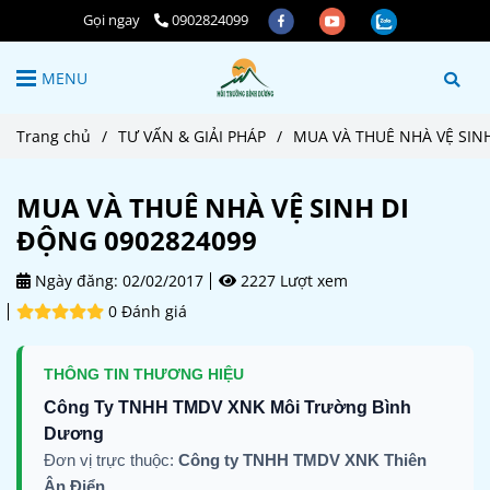
Gọi ngay
0902824099
MENU
Trang chủ
/
TƯ VẤN & GIẢI PHÁP
/
MUA VÀ THUÊ NHÀ VỆ SIN
MUA VÀ THUÊ NHÀ VỆ SINH DI
ĐỘNG 0902824099
Ngày đăng:
02/02/2017
2227 Lượt xem
0 Đánh giá
THÔNG TIN THƯƠNG HIỆU
Công Ty TNHH TMDV XNK Môi Trường Bình
Dương
Đơn vị trực thuộc:
Công ty TNHH TMDV XNK Thiên
Ân Điển