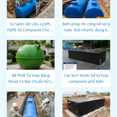
So Sánh Vật Liệu LLDPE,
Biện pháp thi công bể xử lý
HDPE Và Composite Cho Bể
nước thải nhanh, đúng kỹ
Phốt Tự Hoại: Loại Nào Bền
thuật
Hơn, Đúng Kỹ Thuật?
Bể Phốt Tự Hoại Bằng
Các kích thước bể tự hoại
Nhựa Có Đạt Chuẩn Xử Lý
composite phổ biến
Nước Thải Theo Quy Định
Hiện Hành Không?