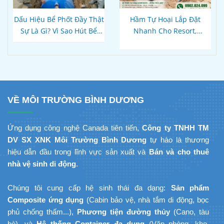
Dấu Hiệu Bể Phốt Đầy Thật
Hầm Tự Hoại Lắp Đặt
Sự Là Gì? Vì Sao Hút Bể
Nhanh Cho Resort,
Xong Bồn Cầu Vẫn Thoát
Homestay Phú Quốc – Kiên
Chậm?
Giang: Giải Pháp
Composite Đúc Sẵn Tối Ưu
Tiến Độ Du Lịch
VỀ MÔI TRƯỜNG BÌNH DƯƠNG
Ứng dụng công nghệ Canada tiên tiến,
Công ty TNHH TM
DV SX XNK Môi Trường Bình Dương
tự hào là thương
hiệu dẫn đầu trong lĩnh vực sản xuất và
Bán và cho thuê
nhà vệ sinh di động
.
Chúng tôi cung cấp hệ sinh thái đa dạng:
Sản phẩm
Composite ứng dụng
(Cabin bảo vệ, nhà tắm di động, bọc
phủ chống thấm...),
Phương tiện đường thủy
(Cano, tàu
bè), và
Hệ thống Container đa dụng
(Văn phòng, kho,