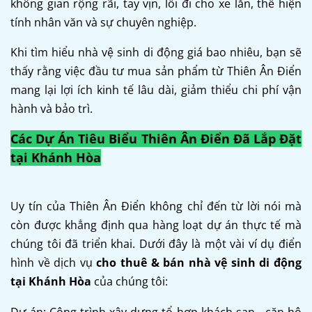
không gian rộng rãi, tay vịn, lối đi cho xe lăn, thể hiện
tính nhân văn và sự chuyên nghiệp.
Khi tìm hiểu nhà vệ sinh di động giá bao nhiêu, bạn sẽ
thấy rằng việc đầu tư mua sản phẩm từ Thiên Ân Điển
mang lại lợi ích kinh tế lâu dài, giảm thiểu chi phí vận
hành và bảo trì.
Các Dự Án Tiêu Biểu Thiên Ân Điển Đã Lắp Đặt
tại Khánh Hòa
Uy tín của Thiên Ân Điển không chỉ đến từ lời nói mà
còn được khẳng định qua hàng loạt dự án thực tế mà
chúng tôi đã triển khai. Dưới đây là một vài ví dụ điển
hình về dịch vụ
cho thuê & bán nhà vệ sinh di động
tại Khánh Hòa
của chúng tôi:
Dự án: Công trình xây dựng tổ hợp khách sạn - căn hộ