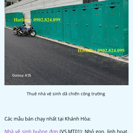
Thuê nhà vệ sinh dã chiến công trường
Các mẫu bán chạy nhất tại Khánh Hòa:
Nhà vệ sinh buồng đơn
(VS.MT01): Nhỏ gọn, linh hoạt,