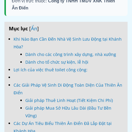
Đơn vị trực thuộc:
Công ty TNHH TMDV XNK Thiên
Ân Điển
Mục lục
[
Ẩn
]
Khi Nào Bạn Cần Đến Nhà Vệ Sinh Lưu Động tại Khánh
Hòa?
Dành cho các công trình xây dựng, nhà xưởng
Dành cho tổ chức sự kiện, lễ hội
Lợi ích của việc thuê toilet công cộng:
Các Giải Pháp Vệ Sinh Di Động Toàn Diện Của Thiên Ân
Điển
Giải pháp Thuê Linh Hoạt (Tiết Kiệm Chi Phí)
Giải pháp Mua Sở Hữu Lâu Dài (Đầu Tư Bền
Vững)
Các Dự Án Tiêu Biểu Thiên Ân Điển Đã Lắp Đặt tại
Khánh Hòa