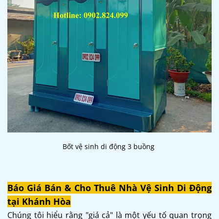
Bốt vệ sinh di động 3 buồng
Báo Giá Bán & Cho Thuê Nhà Vệ Sinh Di Động
tại Khánh Hòa
Chúng tôi hiểu rằng "giá cả" là một yếu tố quan trọng