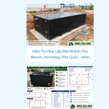
Hầm Tự Hoại Lắp Đặt Nhanh Cho
Resort, Homestay Phú Quốc – Kiên
Giang: Giải Pháp Composite Đúc Sẵn
Tối Ưu Tiến Độ Du Lịch