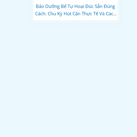
Bảo Dưỡng Bể Tự Hoại Đúc Sẵn Đúng
Cách: Chu Kỳ Hút Cặn Thực Tế Và Cách
Dùng Vi Sinh Để Không Bao Giờ Tắc