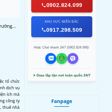
0902.824.099
KHU VỰC MIỀN BẮC
rường...
0917.298.509
Hoặc Chat nhanh 24/7 (0902.824.099):
⭐ Giao lắp tận nơi toàn quốc 24/7
ệc tổ chức
ình dịch vụ
iện ích mà
Fanpage
ững công ty
g, thuê nhà