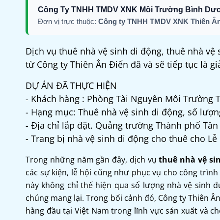
Công Ty TNHH TMDV XNK Môi Trường Bình Dư
Đơn vị trực thuộc:
Công ty TNHH TMDV XNK Thiên Ân
Dịch vụ thuê nhà vệ sinh di động, thuê nhà vệ
từ Công ty Thiên Ân Điển đã và sẽ tiếp tục là gi
DỰ ÁN ĐÃ THỰC HIỆN
- Khách hàng : Phòng Tài Nguyên Môi Trường
- Hạng mục: Thuê nhà vệ sinh di động, số lượn
- Địa chỉ lắp đặt. Quảng trường Thành phố Tâ
- Trang bị nhà vệ sinh di động cho thuê cho L
Trong những năm gần đây, dịch vụ
thuê nhà vệ si
các sự kiện, lễ hội cũng như phục vụ cho công trình
này không chỉ thể hiện qua số lượng nhà vệ sinh đ
chúng mang lại. Trong bối cảnh đó, Công ty Thiên Â
hàng đầu tại Việt Nam trong lĩnh vực sản xuất và c