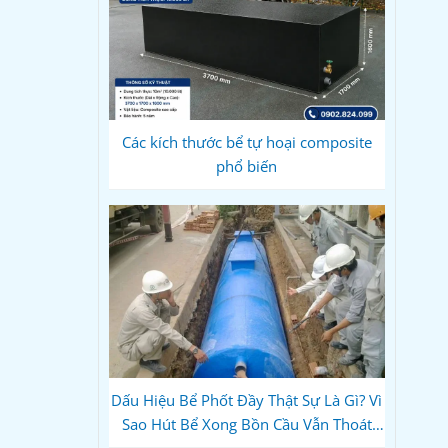
Các kích thước bể tự hoại composite
phổ biến
Dấu Hiệu Bể Phốt Đầy Thật Sự Là Gì? Vì
Sao Hút Bể Xong Bồn Cầu Vẫn Thoát
Chậm?