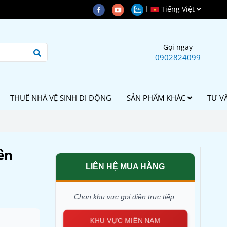
Tiếng Việt
Gọi ngay
0902824099
THUÊ NHÀ VỆ SINH DI ĐỘNG
SẢN PHẨM KHÁC
TƯ V
ên
LIÊN HỆ MUA HÀNG
Chọn khu vực gọi điện trực tiếp:
KHU VỰC MIỀN NAM