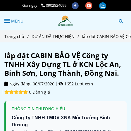
Gọi ngay
0902824099
MENU
Trang chủ
/
DỰ ÁN ĐÃ THỰC HIỆN
/
lắp đặt CABIN BẢO VỆ Cô
lắp đặt CABIN BẢO VỆ Công ty
TNHH Xây Dựng TL ở KCN Lộc An,
Binh Sơn, Long Thành, Đồng Nai.
Ngày đăng:
06/07/2020
1652 Lượt xem
0 Đánh giá
THÔNG TIN THƯƠNG HIỆU
Công Ty TNHH TMDV XNK Môi Trường Bình
Dương