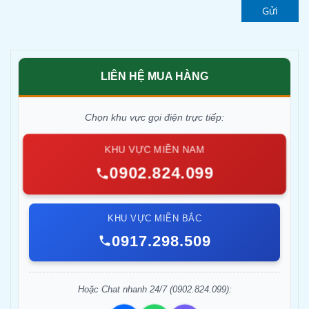
Gửi
LIÊN HỆ MUA HÀNG
Chọn khu vực gọi điện trực tiếp:
KHU VỰC MIỀN NAM
0902.824.099
KHU VỰC MIỀN BẮC
0917.298.509
Hoặc Chat nhanh 24/7 (0902.824.099):