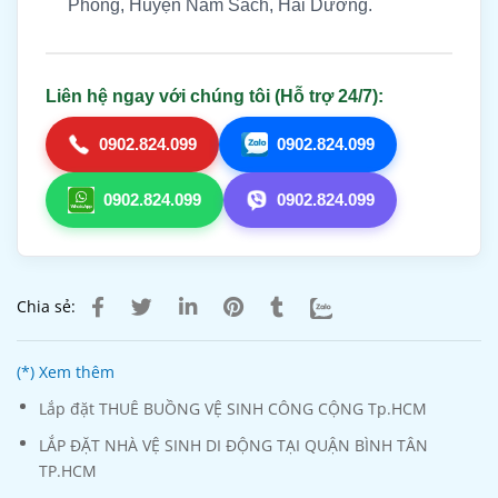
Phong, Huyện Nam Sách, Hải Dương.
Liên hệ ngay với chúng tôi (Hỗ trợ 24/7):
0902.824.099
0902.824.099
0902.824.099
0902.824.099
Chia sẻ:
(*) Xem thêm
Lắp đặt THUÊ BUỒNG VỆ SINH CÔNG CỘNG Tp.HCM
LẮP ĐẶT NHÀ VỆ SINH DI ĐỘNG TẠI QUẬN BÌNH TÂN
TP.HCM