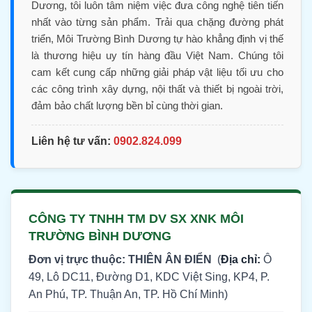
Dương, tôi luôn tâm niệm việc đưa công nghệ tiên tiến
nhất vào từng sản phẩm. Trải qua chặng đường phát
triển, Môi Trường Bình Dương tự hào khẳng định vị thế
là thương hiệu uy tín hàng đầu Việt Nam. Chúng tôi
cam kết cung cấp những giải pháp vật liệu tối ưu cho
các công trình xây dựng, nội thất và thiết bị ngoài trời,
đảm bảo chất lượng bền bỉ cùng thời gian.
Liên hệ tư vấn:
0902.824.099
CÔNG TY TNHH TM DV SX XNK MÔI
TRƯỜNG BÌNH DƯƠNG
Đơn vị trực thuộc: THIÊN ÂN ĐIỂN
(
Địa chỉ:
Ô
49, Lô DC11, Đường D1, KDC Việt Sing, KP4, P.
An Phú, TP. Thuận An, TP. Hồ Chí Minh)