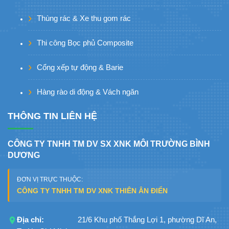
Thùng rác & Xe thu gom rác
Thi công Bọc phủ Composite
Cổng xếp tự động & Barie
Hàng rào di động & Vách ngăn
THÔNG TIN LIÊN HỆ
CÔNG TY TNHH TM DV SX XNK MÔI TRƯỜNG BÌNH
DƯƠNG
ĐƠN VỊ TRỰC THUỘC:
CÔNG TY TNHH TM DV XNK THIÊN ÂN ĐIỂN
Địa chỉ:
21/6 Khu phố Thắng Lợi 1, phường Dĩ An,