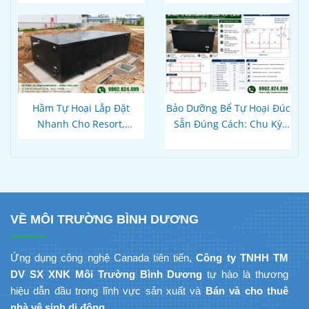
Xong Bồn Cầu Vẫn Thoát
Chậm?
Hầm Tự Hoại Lắp Đặt
Bảo Dưỡng Bể Tự Hoại Đúc
Nhanh Cho Resort,
Sẵn Đúng Cách: Chu Kỳ
Homestay Phú Quốc – Kiên
Hút Cặn Thực Tế Và Cách
Giang: Giải Pháp
Dùng Vi Sinh Để Không
Composite Đúc Sẵn Tối Ưu
Bao Giờ Tắc
Tiến Độ Du Lịch
VỀ MÔI TRƯỜNG BÌNH DƯƠNG
Ứng dụng công nghệ Canada tiên tiến,
Công ty TNHH TM
DV SX XNK Môi Trường Bình Dương
tự hào là thương
hiệu dẫn đầu trong lĩnh vực sản xuất và
Bán và cho thuê
nhà vệ sinh di động
.