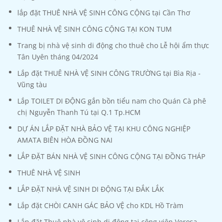
lắp đặt THUÊ NHÀ VỆ SINH CÔNG CỘNG tại Cần Thơ
THUÊ NHÀ VỆ SINH CÔNG CỘNG TẠI KON TUM
Trang bị nhà vệ sinh di động cho thuê cho Lễ hội ẩm thực
Tân Uyên tháng 04/2024
Lắp đặt THUÊ NHÀ VỆ SINH CÔNG TRƯỜNG tại Bìa Rịa -
Vũng tàu
Lắp TOILET DI ĐỘNG gắn bồn tiểu nam cho Quán Cà phê
chị Nguyễn Thanh Tú tại Q.1 Tp.HCM
DỰ ÁN LẮP ĐẶT NHÀ BẢO VỆ TẠI KHU CÔNG NGHIỆP
AMATA BIÊN HÒA ĐỒNG NAI
LẮP ĐẶT BÁN NHÀ VỆ SINH CÔNG CỘNG TẠI ĐỒNG THÁP
THUÊ NHÀ VỆ SINH
LẮP ĐẶT NHÀ VỆ SINH DI ĐỘNG TẠI ĐẮK LẮK
Lắp đặt CHÒI CANH GÁC BẢO VỆ cho KDL Hồ Tràm
Lắp đặt Thuê nhà vệ sinh di động tại công viên Verosa