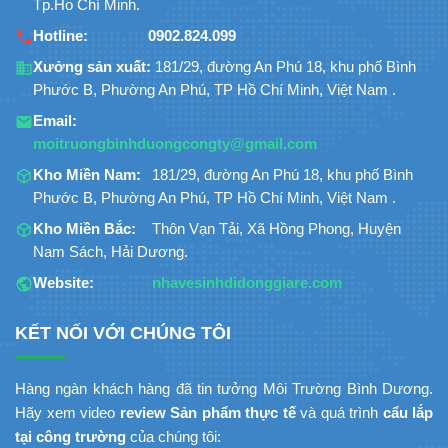
Tp.Ho Chí Minh.
Hotline:
0902.824.099
Xưởng sản xuất:
181/29, đường An Phú 18, khu phố Bình
Phước B, Phường An Phú, TP Hồ Chí Minh, Việt Nam .
Email:
moitruongbinhduongcongty@gmail.com
Kho Miền Nam:
181/29, đường An Phú 18, khu phố Bình
Phước B, Phường An Phú, TP Hồ Chí Minh, Việt Nam .
Kho Miền Bắc:
Thôn Vạn Tải, Xã Hồng Phong, Huyện
Nam Sách, Hải Dương.
Website:
nhavesinhdidonggiare.com
KẾT NỐI VỚI CHÚNG TÔI
Hàng ngàn khách hàng đã tin tưởng Môi Trường Bình Dương.
Hãy xem video
review Sản phẩm thực tế
và quá trình
cẩu lắp
tại công trường
của chúng tôi: