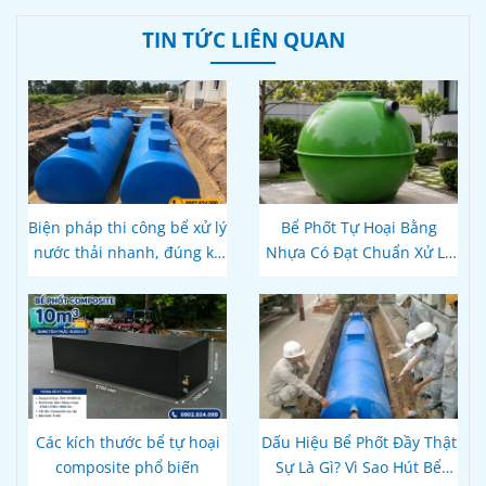
TIN TỨC LIÊN QUAN
Biện pháp thi công bể xử lý
Bể Phốt Tự Hoại Bằng
nước thải nhanh, đúng kỹ
Nhựa Có Đạt Chuẩn Xử Lý
thuật
Nước Thải Theo Quy Định
Hiện Hành Không?
Các kích thước bể tự hoại
Dấu Hiệu Bể Phốt Đầy Thật
composite phổ biến
Sự Là Gì? Vì Sao Hút Bể