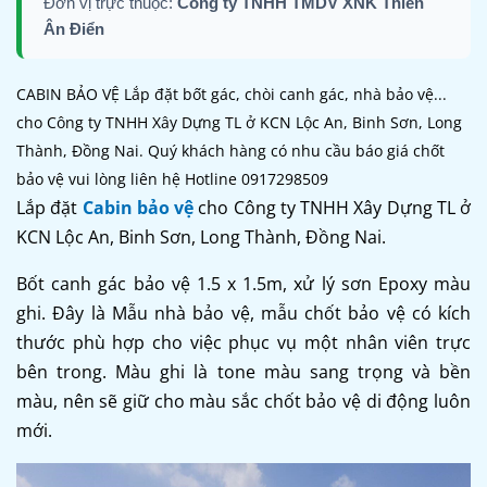
Đơn vị trực thuộc:
Công ty TNHH TMDV XNK Thiên
Ân Điển
CABIN BẢO VỆ Lắp đặt bốt gác, chòi canh gác, nhà bảo vệ...
cho Công ty TNHH Xây Dựng TL ở KCN Lộc An, Binh Sơn, Long
Thành, Đồng Nai. Quý khách hàng có nhu cầu báo giá chốt
bảo vệ vui lòng liên hệ Hotline 0917298509
Lắp đặt
Cabin bảo vệ
cho Công ty TNHH Xây Dựng TL ở
KCN Lộc An, Binh Sơn, Long Thành, Đồng Nai.
Bốt canh gác bảo vệ 1.5 x 1.5m, xử lý sơn Epoxy màu
ghi. Đây là Mẫu nhà bảo vệ, mẫu chốt bảo vệ có kích
thước phù hợp cho việc phục vụ một nhân viên trực
bên trong. Màu ghi là tone màu sang trọng và bền
màu, nên sẽ giữ cho màu sắc chốt bảo vệ di động luôn
mới.