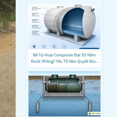
Bể Tự Hoại Composite Đạt 50 Năm
Được Không? Yếu Tố Nào Quyết Định
Độ Bền Thực Tế