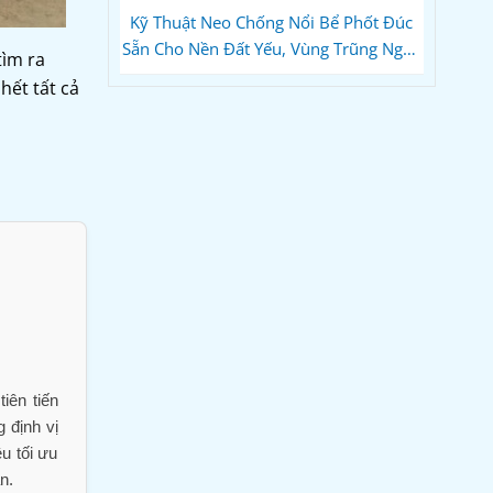
Kỹ Thuật Neo Chống Nổi Bể Phốt Đúc
Sẵn Cho Nền Đất Yếu, Vùng Trũng Ngập
tìm ra
Nước — Đai Bê Tông & Bản Vẽ Mặt Cắt
hết tất cả
Thi Công
iên tiến
 định vị
u tối ưu
n.