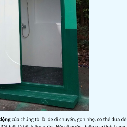
 động
của chúng tôi là dễ di chuyển, gọn nhẹ, có thể đưa đế
đặt biệt là tiết kiệm nước. Nói về nước , hiện nay tình trạng