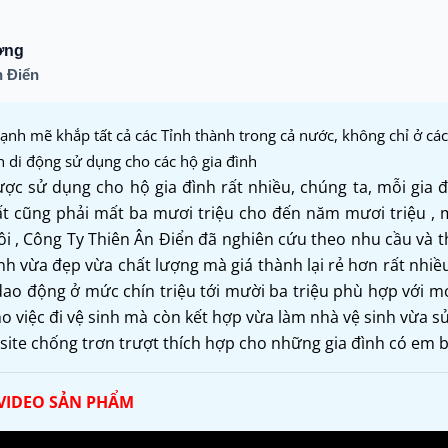
ơng
 Điển
nh mẽ khắp tất cả các Tỉnh thành trong cả nước, không chỉ ở các
h di động sử dụng cho các hộ gia đình
ợc sử dụng cho hộ gia đình rất nhiều, chúng ta, mỗi gia đ
ất cũng phải mất ba mươi triệu cho đến năm mươi triệu , m
i , Công Ty Thiên Ân Điển đã nghiên cứu theo nhu cầu và t
nh vừa đẹp vừa chất lượng mà giá thành lại rẻ hơn rất nhiều
dao động ở mức chín triệu tới mười ba triệu phù hợp với mọ
o việc đi vệ sinh mà còn kết hợp vừa làm nhà vệ sinh vừa 
te chống trơn trượt thích hợp cho những gia đình có em b
VIDEO SẢN PHẨM