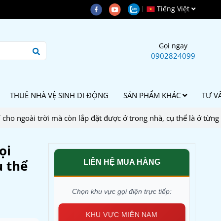
Tiếng Việt
Gọi ngay
0902824099
THUÊ NHÀ VỆ SINH DI ĐỘNG
SẢN PHẨM KHÁC
TƯ V
 cho ngoài trời mà còn lắp đặt được ở trong nhà, cụ thể là ở từng 
ọi
ụ thể
LIÊN HỆ MUA HÀNG
Chọn khu vực gọi điện trực tiếp:
KHU VỰC MIỀN NAM