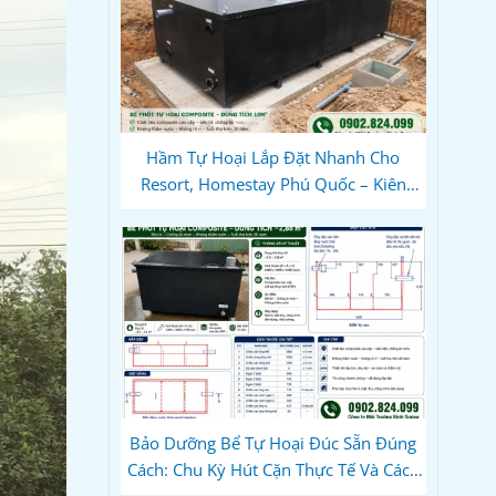
Hầm Tự Hoại Lắp Đặt Nhanh Cho
Resort, Homestay Phú Quốc – Kiên
Giang: Giải Pháp Composite Đúc Sẵn
Tối Ưu Tiến Độ Du Lịch
Bảo Dưỡng Bể Tự Hoại Đúc Sẵn Đúng
Cách: Chu Kỳ Hút Cặn Thực Tế Và Cách
Dùng Vi Sinh Để Không Bao Giờ Tắc