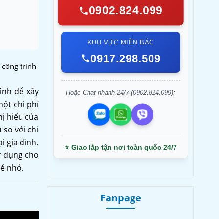
0902.824.099
KHU VỰC MIỀN BẮC
0917.298.509
 công trình
ình để xây
Hoặc Chat nhanh 24/7 (0902.824.099):
ột chi phí
hị hiếu của
 so với chi
i gia đình.
⭐ Giao lắp tận nơi toàn quốc 24/7
sử dụng cho
é nhỏ.
Fanpage