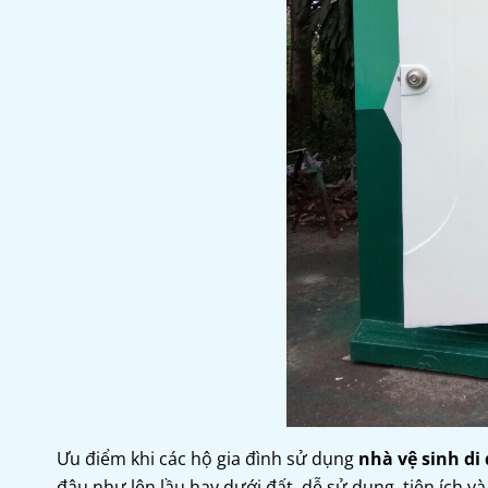
Ưu điểm khi các hộ gia đình sử dụng
nhà vệ sinh di
đâu như lên lầu hay dưới đất, dễ sử dụng, tiện ích và 