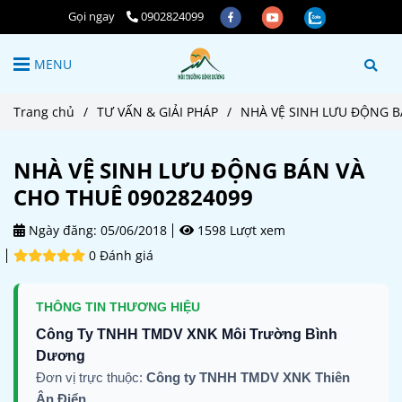
Gọi ngay
0902824099
MENU
Trang chủ
/
TƯ VẤN & GIẢI PHÁP
/
NHÀ VỆ SINH LƯU ĐỘNG B
NHÀ VỆ SINH LƯU ĐỘNG BÁN VÀ
CHO THUÊ 0902824099
Ngày đăng:
05/06/2018
1598 Lượt xem
0 Đánh giá
THÔNG TIN THƯƠNG HIỆU
Công Ty TNHH TMDV XNK Môi Trường Bình
Dương
Đơn vị trực thuộc:
Công ty TNHH TMDV XNK Thiên
Ân Điển