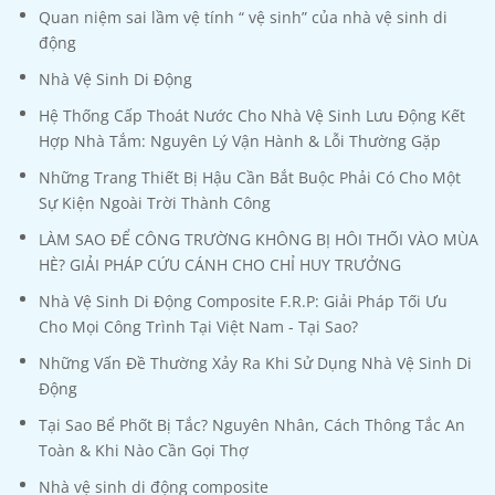
Quan niệm sai lầm vệ tính “ vệ sinh” của nhà vệ sinh di
động
Nhà Vệ Sinh Di Động
Hệ Thống Cấp Thoát Nước Cho Nhà Vệ Sinh Lưu Động Kết
Hợp Nhà Tắm: Nguyên Lý Vận Hành & Lỗi Thường Gặp
Những Trang Thiết Bị Hậu Cần Bắt Buộc Phải Có Cho Một
Sự Kiện Ngoài Trời Thành Công
LÀM SAO ĐỂ CÔNG TRƯỜNG KHÔNG BỊ HÔI THỐI VÀO MÙA
HÈ? GIẢI PHÁP CỨU CÁNH CHO CHỈ HUY TRƯỞNG
Nhà Vệ Sinh Di Động Composite F.R.P: Giải Pháp Tối Ưu
Cho Mọi Công Trình Tại Việt Nam - Tại Sao?
Những Vấn Đề Thường Xảy Ra Khi Sử Dụng Nhà Vệ Sinh Di
Động
Tại Sao Bể Phốt Bị Tắc? Nguyên Nhân, Cách Thông Tắc An
Toàn & Khi Nào Cần Gọi Thợ
Nhà vệ sinh di động composite