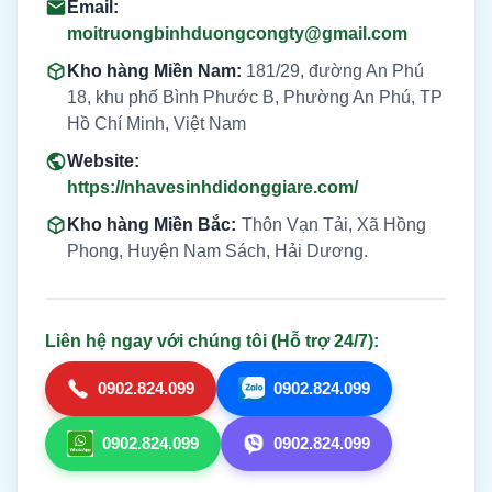
Email:
moitruongbinhduongcongty@gmail.com
Kho hàng Miền Nam:
181/29, đường An Phú
18, khu phố Bình Phước B, Phường An Phú, TP
Hồ Chí Minh, Việt Nam
Website:
https://nhavesinhdidonggiare.com/
Kho hàng Miền Bắc:
Thôn Vạn Tải, Xã Hồng
Phong, Huyện Nam Sách, Hải Dương.
Liên hệ ngay với chúng tôi (Hỗ trợ 24/7):
0902.824.099
0902.824.099
0902.824.099
0902.824.099