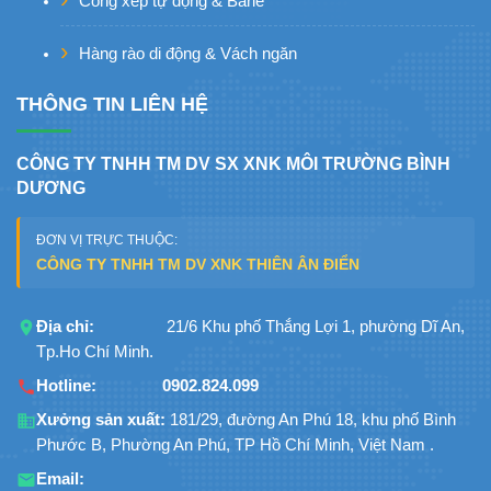
Cổng xếp tự động & Barie
Hàng rào di động & Vách ngăn
THÔNG TIN LIÊN HỆ
CÔNG TY TNHH TM DV SX XNK MÔI TRƯỜNG BÌNH
DƯƠNG
ĐƠN VỊ TRỰC THUỘC:
CÔNG TY TNHH TM DV XNK THIÊN ÂN ĐIỂN
Địa chỉ:
21/6 Khu phố Thắng Lợi 1, phường Dĩ An,
Tp.Ho Chí Minh.
Hotline:
0902.824.099
Xưởng sản xuất:
181/29, đường An Phú 18, khu phố Bình
Phước B, Phường An Phú, TP Hồ Chí Minh, Việt Nam .
Email: