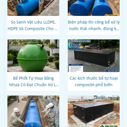
So Sánh Vật Liệu LLDPE,
Biện pháp thi công bể xử lý
HDPE Và Composite Cho Bể
nước thải nhanh, đúng kỹ
Phốt Tự Hoại: Loại Nào Bền
thuật
Hơn, Đúng Kỹ Thuật?
Bể Phốt Tự Hoại Bằng
Các kích thước bể tự hoại
Nhựa Có Đạt Chuẩn Xử Lý
composite phổ biến
Nước Thải Theo Quy Định
Hiện Hành Không?