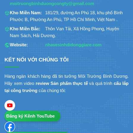
moitruongbinhduongcongty@gmail.com
Kho Miền Nam:
181/29, đường An Phú 18, khu phố Bình
Phước B, Phường An Phú, TP Hồ Chí Minh, Việt Nam .
Kho Miền Bắc:
Thôn Vạn Tải, Xã Hồng Phong, Huyện
Nam Sách, Hải Dương.
Website:
nhavesinhdidonggiare.com
KẾT NỐI VỚI CHÚNG TÔI
Hàng ngàn khách hàng đã tin tưởng Môi Trường Bình Dương.
Hãy xem video
review Sản phẩm thực tế
và quá trình
cẩu lắp
tại công trường
của chúng tôi:
Đăng ký Kênh YouTube