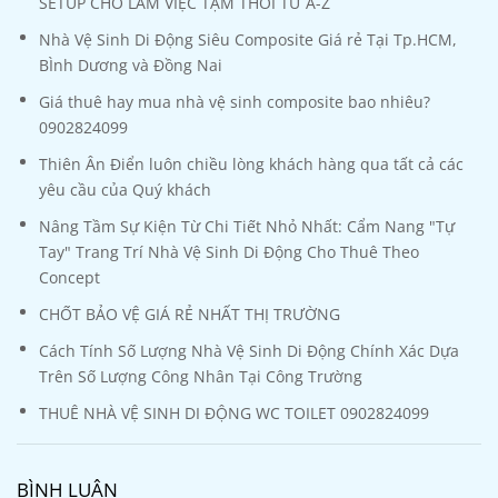
SETUP CHỖ LÀM VIỆC TẠM THỜI TỪ A-Z
Nhà Vệ Sinh Di Động Siêu Composite Giá rẻ Tại Tp.HCM,
BÌnh Dương và Đồng Nai
Giá thuê hay mua nhà vệ sinh composite bao nhiêu?
0902824099
Thiên Ân Điển luôn chiều lòng khách hàng qua tất cả các
yêu cầu của Quý khách
Nâng Tầm Sự Kiện Từ Chi Tiết Nhỏ Nhất: Cẩm Nang "Tự
Tay" Trang Trí Nhà Vệ Sinh Di Động Cho Thuê Theo
Concept
CHỐT BẢO VỆ GIÁ RẺ NHẤT THỊ TRƯỜNG
Cách Tính Số Lượng Nhà Vệ Sinh Di Động Chính Xác Dựa
Trên Số Lượng Công Nhân Tại Công Trường
THUÊ NHÀ VỆ SINH DI ĐỘNG WC TOILET 0902824099
BÌNH LUẬN