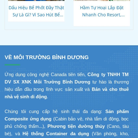
Dấu Hiệu Bể Phốt Đầy Thật
Hầm Tự Hoại Lắp Đặt
Sự Là Gì? Vì Sao Hút Bể
Nhanh Cho Resort,
Xong Bồn Cầu Vẫn Thoát
Homestay Phú Quốc – Kiên
Chậm?
Giang: Giải Pháp
Composite Đúc Sẵn Tối Ưu
Tiến Độ Du Lịch
VỀ MÔI TRƯỜNG BÌNH DƯƠNG
Ứng dụng công nghệ Canada tiên tiến,
Công ty TNHH TM
DV SX XNK Môi Trường Bình Dương
tự hào là thương
hiệu dẫn đầu trong lĩnh vực sản xuất và
Bán và cho thuê
nhà vệ sinh di động
.
Chúng tôi cung cấp hệ sinh thái đa dạng:
Sản phẩm
Composite ứng dụng
(Cabin bảo vệ, nhà tắm di động, bọc
phủ chống thấm...),
Phương tiện đường thủy
(Cano, tàu
bè), và
Hệ thống Container đa dụng
(Văn phòng, kho,