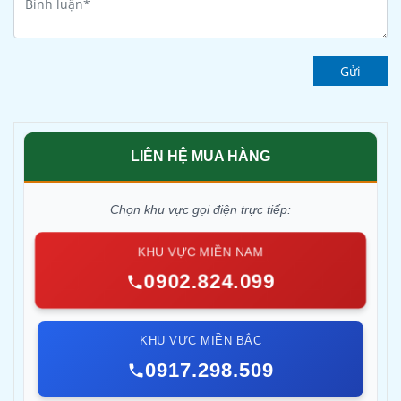
Gửi
LIÊN HỆ MUA HÀNG
Chọn khu vực gọi điện trực tiếp:
KHU VỰC MIỀN NAM
0902.824.099
KHU VỰC MIỀN BẮC
0917.298.509