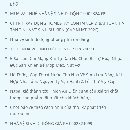
phố
MUA VÀ THUÊ NHÀ VỆ SINH DI ĐỘNG 0902824099
CHI PHÍ XÂY DỰNG HOMESTAY CONTAINER & BÀI TOÁN HẠ
TẦNG NHÀ VỆ SINH SỰ KIỆN (CẬP NHẬT 2026)
Nhà vệ sinh di động phong phú đa dạng
THUÊ NHÀ VỆ SINH LƯU ĐỘNG 0902824099
5 Sai Lầm Chí Mạng Khi Tự Đào Hố Chôn Bể Tự Hoại Nhựa
Đúc Sẵn Khiến Bể Móp Méo, Nứt Vỡ
Hệ Thống Cấp Thoát Nước Cho Nhà Vệ Sinh Lưu Động Kết
Hợp Nhà Tắm: Nguyên Lý Vận Hành & Lỗi Thường Gặp
Ngoài giá thành tốt, Thiên Ân Điển cung cấp giá trị chất
lượng sản phẩm tốt nhất cho khách hàng
Chốt bảo vệ theo cách nhìn của thời kỳ phát triển
Internet!!!
NHÀ VỆ SINH DI ĐỘNG GIÁ RẺ 0902824099