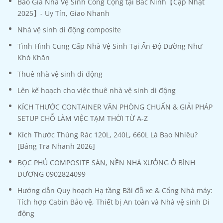
Báo Giá Nhà Vệ Sinh Công Cộng tại Bắc Ninh【Cập Nhật
2025】- Uy Tín, Giao Nhanh
Nhà vệ sinh di động composite
Tình Hình Cung Cấp Nhà Vệ Sinh Tại Ấn Độ Dường Như
Khó Khăn
Thuê nhà vệ sinh di động
Lên kế hoạch cho việc thuê nhà vệ sinh di động
KÍCH THƯỚC CONTAINER VĂN PHÒNG CHUẨN & GIẢI PHÁP
SETUP CHỖ LÀM VIỆC TẠM THỜI TỪ A-Z
Kích Thước Thùng Rác 120L, 240L, 660L Là Bao Nhiêu?
[Bảng Tra Nhanh 2026]
BỌC PHỦ COMPOSITE SÀN, NỀN NHÀ XƯỞNG Ở BÌNH
DƯƠNG 0902824099
Hướng dẫn Quy hoạch Hạ tầng Bãi đỗ xe & Cổng Nhà máy:
Tích hợp Cabin Bảo vệ, Thiết bị An toàn và Nhà vệ sinh Di
động