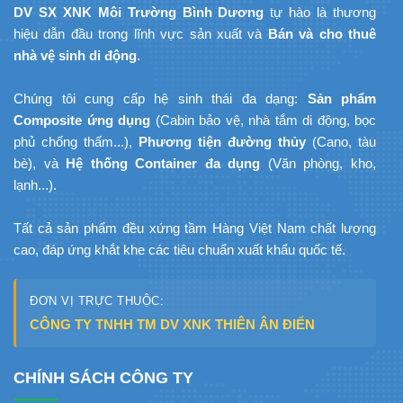
DV SX XNK Môi Trường Bình Dương
tự hào là thương
hiệu dẫn đầu trong lĩnh vực sản xuất và
Bán và cho thuê
nhà vệ sinh di động
.
Chúng tôi cung cấp hệ sinh thái đa dạng:
Sản phẩm
Composite ứng dụng
(Cabin bảo vệ, nhà tắm di động, bọc
phủ chống thấm...),
Phương tiện đường thủy
(Cano, tàu
bè), và
Hệ thống Container đa dụng
(Văn phòng, kho,
lạnh...).
Tất cả sản phẩm đều xứng tầm Hàng Việt Nam chất lượng
cao, đáp ứng khắt khe các tiêu chuẩn xuất khẩu quốc tế.
ĐƠN VỊ TRỰC THUỘC:
CÔNG TY TNHH TM DV XNK THIÊN ÂN ĐIỂN
CHÍNH SÁCH CÔNG TY