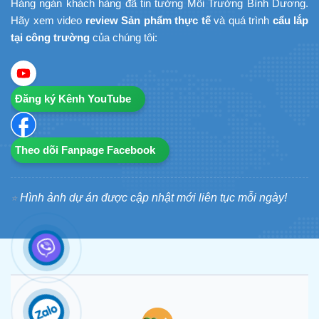
Hàng ngàn khách hàng đã tin tưởng Môi Trường Bình Dương.
Hãy xem video
review Sản phẩm thực tế
và quá trình
cẩu lắp
tại công trường
của chúng tôi:
Đăng ký Kênh YouTube
Theo dõi Fanpage Facebook
Hình ảnh dự án được cập nhật mới liên tục mỗi ngày!
⭐