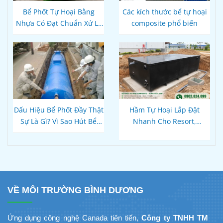
Bể Phốt Tự Hoại Bằng
Các kích thước bể tự hoại
Nhựa Có Đạt Chuẩn Xử Lý
composite phổ biến
Nước Thải Theo Quy Định
Hiện Hành Không?
Dấu Hiệu Bể Phốt Đầy Thật
Hầm Tự Hoại Lắp Đặt
Sự Là Gì? Vì Sao Hút Bể
Nhanh Cho Resort,
Xong Bồn Cầu Vẫn Thoát
Homestay Phú Quốc – Kiên
Chậm?
Giang: Giải Pháp
Composite Đúc Sẵn Tối Ưu
Tiến Độ Du Lịch
VỀ MÔI TRƯỜNG BÌNH DƯƠNG
Ứng dụng công nghệ Canada tiên tiến,
Công ty TNHH TM