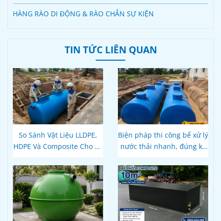
HÀNG RÀO DI ĐỘNG & RÀO CHẮN SỰ KIỆN
TIN TỨC LIÊN QUAN
So Sánh Vật Liệu LLDPE,
Biện pháp thi công bể xử lý
HDPE Và Composite Cho Bể
nước thải nhanh, đúng kỹ
Phốt Tự Hoại: Loại Nào Bền
thuật
Hơn, Đúng Kỹ Thuật?