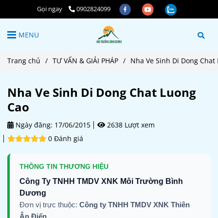
Gọi ngay
0902824099
MENU
Trang chủ
/
TƯ VẤN & GIẢI PHÁP
/
Nha Ve Sinh Di Dong Chat
Nha Ve Sinh Di Dong Chat Luong
Cao
Ngày đăng:
17/06/2015
2638 Lượt xem
0 Đánh giá
THÔNG TIN THƯƠNG HIỆU
Công Ty TNHH TMDV XNK Môi Trường Bình
Dương
Đơn vị trực thuộc:
Công ty TNHH TMDV XNK Thiên
Ân Điển