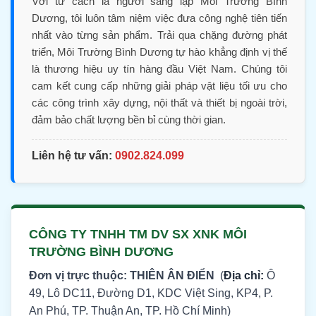
Với tư cách là người sáng lập Môi Trường Bình
Dương, tôi luôn tâm niệm việc đưa công nghệ tiên tiến
nhất vào từng sản phẩm. Trải qua chặng đường phát
triển, Môi Trường Bình Dương tự hào khẳng định vị thế
là thương hiệu uy tín hàng đầu Việt Nam. Chúng tôi
cam kết cung cấp những giải pháp vật liệu tối ưu cho
các công trình xây dựng, nội thất và thiết bị ngoài trời,
đảm bảo chất lượng bền bỉ cùng thời gian.
Liên hệ tư vấn:
0902.824.099
CÔNG TY TNHH TM DV SX XNK MÔI
TRƯỜNG BÌNH DƯƠNG
Đơn vị trực thuộc: THIÊN ÂN ĐIỂN
(
Địa chỉ:
Ô
49, Lô DC11, Đường D1, KDC Việt Sing, KP4, P.
An Phú, TP. Thuận An, TP. Hồ Chí Minh)