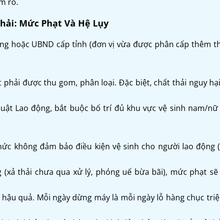
m rõ.
Thải: Mức Phạt Và Hệ Lụy
rường hoặc UBND cấp tỉnh (đơn vị vừa được phân cấp thêm 
t phải được thu gom, phân loại. Đặc biệt, chất thải nguy hạ
ật Lao động, bắt buộc bố trí đủ khu vực vệ sinh nam/nữ r
 chức không đảm bảo điều kiện vệ sinh cho người lao động 
(xả thải chưa qua xử lý, phóng uế bừa bãi), mức phạt sẽ
 hậu quả. Mỗi ngày dừng máy là mỗi ngày lỗ hàng chục triệ