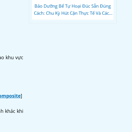
Bảo Dưỡng Bể Tự Hoại Đúc Sẵn Đúng
Cách: Chu Kỳ Hút Cặn Thực Tế Và Cách
Dùng Vi Sinh Để Không Bao Giờ Tắc
vào khu vực
omposite
]
nh khác khi