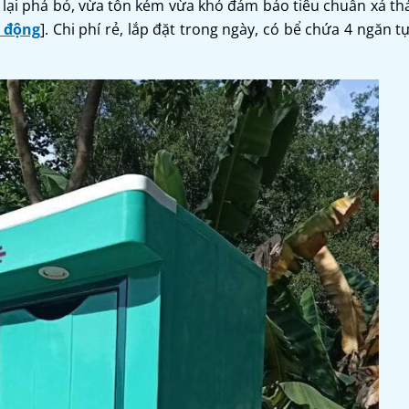
 lại phá bỏ, vừa tốn kém vừa khó đảm bảo tiêu chuẩn xả thả
i động
]. Chi phí rẻ, lắp đặt trong ngày, có bể chứa 4 ngăn 