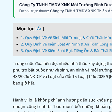
Công Ty TNHH TMDV XNK Môi Trường Bình Dư
Đơn vị trực thuộc:
Công ty TNHH TMDV XNK Thiên Ân
Mục lục
[
Ẩn
]
1. Quy Định Về Vệ Sinh Môi Trường & Chất Thải: Mức
2. Quy Định Về Kiểm Soát An Ninh & An Toàn Công T
3. Quy Định Về Kiểm Soát Bụi, Tiếng Ồn & Rác Thải S
Trong cuộc đua tiến độ, nhiều nhà thầu xây dựng th
phụ trợ bắt buộc như vệ sinh, an ninh và môi trường
48/2026/NĐ-CP và Luật sửa đổi 15 Luật (146/2025/QH
bao giờ hết.
Hành vi lơ là không chỉ ảnh hưởng đến sức khỏe ng
nhuận công trình bị "bào mòn" bởi những khoản ph