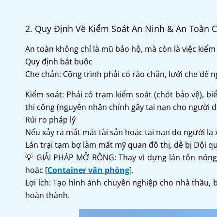
2. Quy Định Về Kiểm Soát An Ninh & An Toàn C
An toàn không chỉ là mũ bảo hộ, mà còn là việc kiểm 
Quy định bắt buộc
Che chắn: Công trình phải có rào chắn, lưới che để 
Kiểm soát: Phải có trạm kiểm soát (chốt bảo vệ), b
thi công (nguyên nhân chính gây tai nạn cho người d
Rủi ro pháp lý
Nếu xảy ra mất mát tài sản hoặc tai nạn do người lạ
Lán trại tạm bợ làm mất mỹ quan đô thị, dễ bị Đội qu
💡 GIẢI PHÁP MỞ RỘNG: Thay vì dựng lán tôn nóng b
hoặc [
Container văn phòng
].
Lợi ích: Tạo hình ảnh chuyên nghiệp cho nhà thầu, b
hoàn thành.