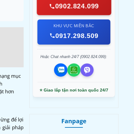
0902.824.099
KHU VỰC MIỀN BẮC
0917.298.509
Hoặc Chat nhanh 24/7 (0902.824.099):
 hạng mục
nh
⭐ Giao lắp tận nơi toàn quốc 24/7
ặt hơn
ừng để lợi
Fanpage
 giải pháp