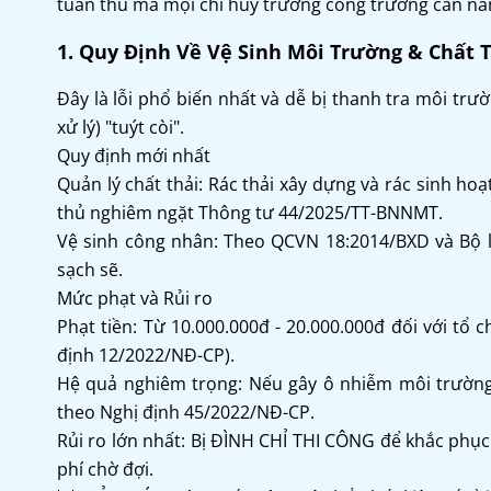
tuân thủ mà mọi chỉ huy trưởng công trường cần nắ
1. Quy Định Về Vệ Sinh Môi Trường & Chất 
Đây là lỗi phổ biến nhất và dễ bị thanh tra môi t
xử lý) "tuýt còi".
Quy định mới nhất
Quản lý chất thải: Rác thải xây dựng và rác sinh hoạ
thủ nghiêm ngặt Thông tư 44/2025/TT-BNNMT.
Vệ sinh công nhân: Theo QCVN 18:2014/BXD và Bộ lu
sạch sẽ.
Mức phạt và Rủi ro
Phạt tiền: Từ 10.000.000đ - 20.000.000đ đối với tổ
định 12/2022/NĐ-CP).
Hệ quả nghiêm trọng: Nếu gây ô nhiễm môi trường 
theo Nghị định 45/2022/NĐ-CP.
Rủi ro lớn nhất: Bị ĐÌNH CHỈ THI CÔNG để khắc phục
phí chờ đợi.