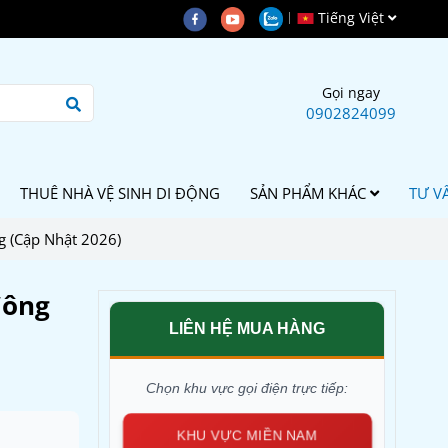
Tiếng Việt
Gọi ngay
0902824099
THUÊ NHÀ VỆ SINH DI ĐỘNG
SẢN PHẨM KHÁC
TƯ V
g (Cập Nhật 2026)
Công
LIÊN HỆ MUA HÀNG
Chọn khu vực gọi điện trực tiếp:
KHU VỰC MIỀN NAM