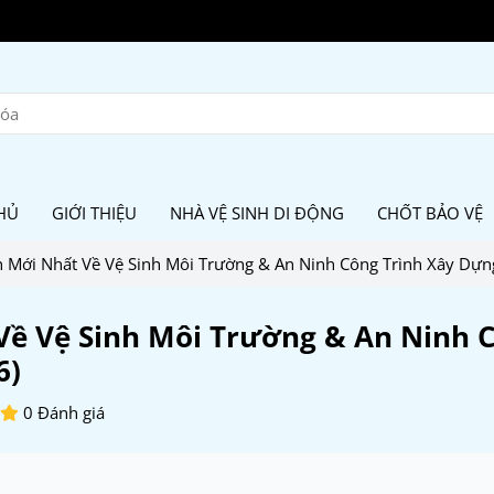
HỦ
GIỚI THIỆU
NHÀ VỆ SINH DI ĐỘNG
CHỐT BẢO VỆ
 Mới Nhất Về Vệ Sinh Môi Trường & An Ninh Công Trình Xây Dựn
Về Vệ Sinh Môi Trường & An Ninh 
6)
0 Đánh giá