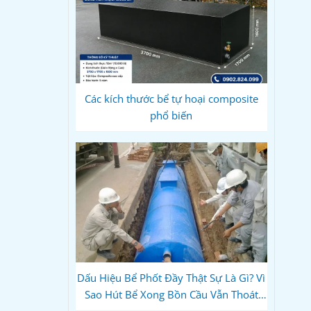
Các kích thước bể tự hoại composite
phổ biến
Dấu Hiệu Bể Phốt Đầy Thật Sự Là Gì? Vì
Sao Hút Bể Xong Bồn Cầu Vẫn Thoát
Chậm?