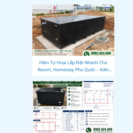
Hầm Tự Hoại Lắp Đặt Nhanh Cho
Resort, Homestay Phú Quốc – Kiên
Giang: Giải Pháp Composite Đúc Sẵn
Tối Ưu Tiến Độ Du Lịch