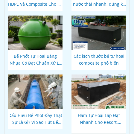
HDPE Và Composite Cho Bể
nước thải nhanh, đúng kỹ
Phốt Tự Hoại: Loại Nào Bền
thuật
Hơn, Đúng Kỹ Thuật?
Bể Phốt Tự Hoại Bằng
Các kích thước bể tự hoại
Nhựa Có Đạt Chuẩn Xử Lý
composite phổ biến
Nước Thải Theo Quy Định
Hiện Hành Không?
Dấu Hiệu Bể Phốt Đầy Thật
Hầm Tự Hoại Lắp Đặt
Sự Là Gì? Vì Sao Hút Bể
Nhanh Cho Resort,
Xong Bồn Cầu Vẫn Thoát
Homestay Phú Quốc – Kiên