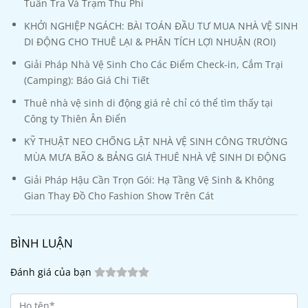
Tuần Tra Và Trạm Thu Phí
KHỞI NGHIỆP NGÁCH: BÀI TOÁN ĐẦU TƯ MUA NHÀ VỆ SINH
DI ĐỘNG CHO THUÊ LẠI & PHÂN TÍCH LỢI NHUẬN (ROI)
Giải Pháp Nhà Vệ Sinh Cho Các Điểm Check-in, Cắm Trại
(Camping): Báo Giá Chi Tiết
Thuê nhà vệ sinh di động giá rẻ chỉ có thể tìm thấy tại
Công ty Thiên Ân Điển
KỸ THUẬT NEO CHỐNG LẬT NHÀ VỆ SINH CÔNG TRƯỜNG
MÙA MƯA BÃO & BẢNG GIÁ THUÊ NHÀ VỆ SINH DI ĐỘNG
Giải Pháp Hậu Cần Trọn Gói: Hạ Tầng Vệ Sinh & Không
Gian Thay Đồ Cho Fashion Show Trên Cát
BÌNH LUẬN
Đánh giá của bạn