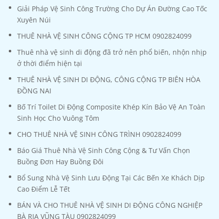
Giải Pháp Vệ Sinh Công Trường Cho Dự Án Đường Cao Tốc
Xuyên Núi
THUÊ NHÀ VỆ SINH CÔNG CỘNG TP HCM 0902824099
Thuê nhà vệ sinh di động đã trở nên phổ biến, nhộn nhịp
ở thời điểm hiện tại
THUÊ NHÀ VỆ SINH DI ĐỘNG, CÔNG CỘNG TP BIÊN HÒA
ĐỒNG NAI
Bố Trí Toilet Di Động Composite Khép Kín Bảo Vệ An Toàn
Sinh Học Cho Vuông Tôm
CHO THUÊ NHÀ VỆ SINH CÔNG TRÌNH 0902824099
Báo Giá Thuê Nhà Vệ Sinh Công Cộng & Tư Vấn Chọn
Buồng Đơn Hay Buồng Đôi
Bổ Sung Nhà Vệ Sinh Lưu Động Tại Các Bến Xe Khách Dịp
Cao Điểm Lễ Tết
BÁN VÀ CHO THUÊ NHÀ VỆ SINH DI ĐỘNG CÔNG NGHIỆP
BÀ RỊA VŨNG TÀU 0902824099