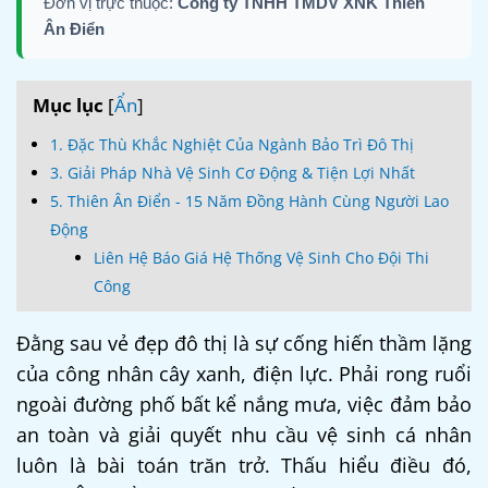
Đơn vị trực thuộc:
Công ty TNHH TMDV XNK Thiên
Ân Điển
Mục lục
[
Ẩn
]
1. Đặc Thù Khắc Nghiệt Của Ngành Bảo Trì Đô Thị
3. Giải Pháp Nhà Vệ Sinh Cơ Động & Tiện Lợi Nhất
5. Thiên Ân Điển - 15 Năm Đồng Hành Cùng Người Lao
Động
Liên Hệ Báo Giá Hệ Thống Vệ Sinh Cho Đội Thi
Công
Đằng sau vẻ đẹp đô thị là sự cống hiến thầm lặng
của công nhân cây xanh, điện lực. Phải rong ruổi
ngoài đường phố bất kể nắng mưa, việc đảm bảo
an toàn và giải quyết nhu cầu vệ sinh cá nhân
luôn là bài toán trăn trở. Thấu hiểu điều đó,