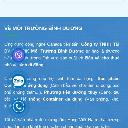
Chậm?
Giang: Giải Pháp
Composite Đúc Sẵn Tối Ưu
Tiến Độ Du Lịch
VỀ MÔI TRƯỜNG BÌNH DƯƠNG
Ứng dụng công nghệ Canada tiên tiến,
Công ty TNHH TM
DV SX XNK Môi Trường Bình Dương
tự hào là thương
hiệu dẫn đầu trong lĩnh vực sản xuất và
Bán và cho thuê
nhà vệ sinh di động
.
Chúng tôi cung cấp hệ sinh thái đa dạng:
Sản phẩm
Composite ứng dụng
(Cabin bảo vệ, nhà tắm di động, bọc
phủ chống thấm...),
Phương tiện đường thủy
(Cano, tàu
bè), và
Hệ thống Container đa dụng
(Văn phòng, kho,
lạnh...).
Tất cả sản phẩm đều xứng tầm Hàng Việt Nam chất lượng
cao, đáp ứng khắt khe các tiêu chuẩn xuất khẩu quốc tế.