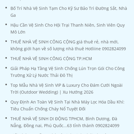
Bố Trí Nhà Vệ Sinh Tạm Cho Kỹ Sư Bảo Trì Đường Sắt, Nhà
Ga
Hậu Cần Vệ Sinh Cho Hội Trại Thanh Niên, Sinh Viên Quy
Mô Lớn
THUÊ NHÀ VỆ SINH CÔNG CỘNG giá thuê rẻ, nhà mới,
không giới hạn về số lượng nhà thuê Hotliine 0902824099
THUÊ NHÀ VỆ SINH CÔNG CỘNG TP.HCM
Giải Pháp Hạ Tầng Vệ Sinh Chống Lún Trọn Gói Cho Công
Trường Xử Lý Nước Thải Đô Thị
Top Mẫu Nhà Vệ Sinh VIP & Luxury Cho Đám Cưới Ngoài
Trời (Outdoor Wedding) | Xu Hướng 2026
Quy Định An Toàn Vệ Sinh Tại Nhà Máy Lọc Hóa Dầu Khí:
Tiêu Chuẩn Chống Cháy Nổ Tuyệt Đối
THUÊ NHÀ VỆ SINH DI ĐỘNG TPHCM, Bình Dương, Đà
Nẵng, Đồng nai, Phú Quốc...63 tỉnh thành 0902824099