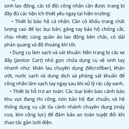
sinh lao động, các tổ đội công nhân cần được trang bị
đầy đủ các tiện ích thiết yếu ngay tại hiện trường:
• Thiết bị bảo hộ cá nhân: Cần có khẩu trang chất
lượng cao để lọc bụi bẩn; găng tay bảo hộ chống cắt,
chịu nhiệt; cùng quần áo lao động bền chắc, có dải
phản quang và độ thoáng khí tốt.
• Dụng cụ làm sạch và sát khuẩn: Nên trang bị các xe
đẩy (Janitor Cart) nhỏ gọn chứa dụng cụ vệ sinh tay
nhanh như: khăn lau chuyên dụng (Microfiber), khăn
ướt, nước sạch và dung dịch xà phòng sát khuẩn để
công nhân làm sạch tay ngay sau khi xử lý rác cây xanh.
• Thiết bị hỗ trợ an toàn: Các loại biển báo cảnh báo
khu vực đang thi công, nón bảo hộ đạt chuẩn, và hệ
thống dụng cụ cắt tỉa cành nhánh chuyên dụng (máy
cưa, kìm cộng lực) để đảm bảo an toàn tuyệt đối khi
thao tác gần lưới điện.