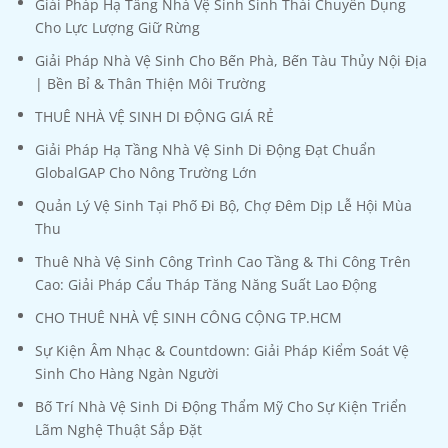
Giải Pháp Hạ Tầng Nhà Vệ Sinh Sinh Thái Chuyên Dụng
Cho Lực Lượng Giữ Rừng
Giải Pháp Nhà Vệ Sinh Cho Bến Phà, Bến Tàu Thủy Nội Địa
| Bền Bỉ & Thân Thiện Môi Trường
THUÊ NHÀ VỆ SINH DI ĐỘNG GIÁ RẺ
Giải Pháp Hạ Tầng Nhà Vệ Sinh Di Động Đạt Chuẩn
GlobalGAP Cho Nông Trường Lớn
Quản Lý Vệ Sinh Tại Phố Đi Bộ, Chợ Đêm Dịp Lễ Hội Mùa
Thu
Thuê Nhà Vệ Sinh Công Trình Cao Tầng & Thi Công Trên
Cao: Giải Pháp Cẩu Tháp Tăng Năng Suất Lao Động
CHO THUÊ NHÀ VỆ SINH CÔNG CỘNG TP.HCM
Sự Kiện Âm Nhạc & Countdown: Giải Pháp Kiểm Soát Vệ
Sinh Cho Hàng Ngàn Người
Bố Trí Nhà Vệ Sinh Di Động Thẩm Mỹ Cho Sự Kiện Triển
Lãm Nghệ Thuật Sắp Đặt