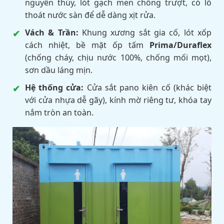
nguyên thủy, lót gạch men chống trượt, có lỗ
thoát nước sàn để dễ dàng xịt rửa.
Vách & Trần:
Khung xương sắt gia cố, lót xốp
cách nhiệt, bề mặt ốp tấm
Prima/Duraflex
(chống cháy, chịu nước 100%, chống mối mọt),
sơn dầu láng mịn.
Hệ thống cửa:
Cửa sắt pano kiên cố (khác biệt
với cửa nhựa dễ gãy), kính mờ riêng tư, khóa tay
nắm tròn an toàn.