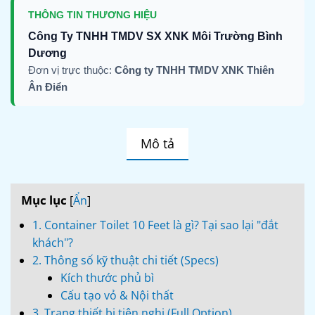
THÔNG TIN THƯƠNG HIỆU
Công Ty TNHH TMDV SX XNK Môi Trường Bình
Dương
Đơn vị trực thuộc:
Công ty TNHH TMDV XNK Thiên
Ân Điển
Mô tả
Mục lục
[
Ẩn
]
1. Container Toilet 10 Feet là gì? Tại sao lại "đắt
khách"?
2. Thông số kỹ thuật chi tiết (Specs)
Kích thước phủ bì
Cấu tạo vỏ & Nội thất
3. Trang thiết bị tiện nghi (Full Option)