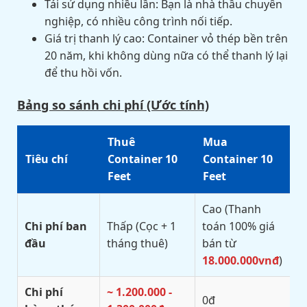
Tái sử dụng nhiều lần: Bạn là nhà thầu chuyên
nghiệp, có nhiều công trình nối tiếp.
Giá trị thanh lý cao: Container vỏ thép bền trên
20 năm, khi không dùng nữa có thể thanh lý lại
để thu hồi vốn.
Bảng so sánh chi phí (Ước tính)
Thuê
Mua
Tiêu chí
Container 10
Container 10
Feet
Feet
Cao (Thanh
Chi phí ban
Thấp (Cọc + 1
toán 100% giá
đầu
tháng thuê)
bán từ
18.000.000vnđ
)
Chi phí
~ 1.200.000 -
0đ