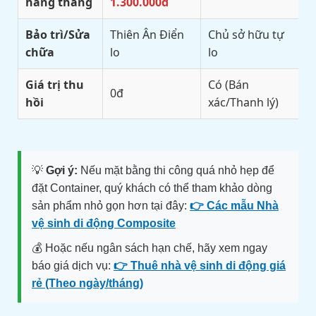
hàng tháng
1.300.000đ
Bảo trì/Sửa
Thiên Ân Điển
Chủ sở hữu tự
chữa
lo
lo
Giá trị thu
Có (Bán
0đ
hồi
xác/Thanh lý)
💡
Gợi ý:
Nếu mặt bằng thi công quá nhỏ hẹp để
đặt Container, quý khách có thể tham khảo dòng
sản phẩm nhỏ gọn hơn tại đây:
👉 Các mẫu Nhà
vệ sinh di động Composite
💰 Hoặc nếu ngân sách hạn chế, hãy xem ngay
báo giá dịch vụ:
👉 Thuê nhà vệ sinh di động giá
rẻ (Theo ngày/tháng)