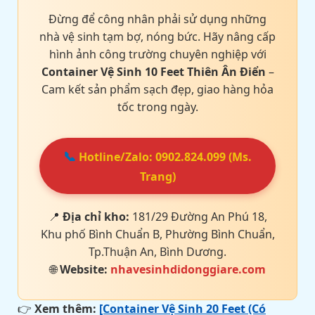
Đừng để công nhân phải sử dụng những
nhà vệ sinh tạm bợ, nóng bức. Hãy nâng cấp
hình ảnh công trường chuyên nghiệp với
Container Vệ Sinh 10 Feet Thiên Ân Điển
–
Cam kết sản phẩm sạch đẹp, giao hàng hỏa
tốc trong ngày.
📞
Hotline/Zalo: 0902.824.099 (Ms.
Trang)
📍
Địa chỉ kho:
181/29 Đường An Phú 18,
Khu phố Bình Chuẩn B, Phường Bình Chuẩn,
Tp.Thuận An, Bình Dương.
🌐
Website:
nhavesinhdidonggiare.com
👉
Xem thêm:
[Container Vệ Sinh 20 Feet (Có