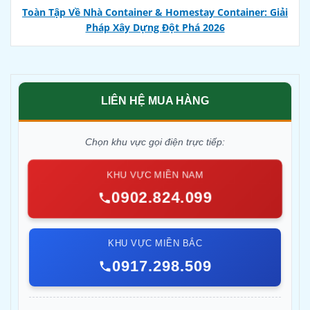
Toàn Tập Về Nhà Container & Homestay Container: Giải
Pháp Xây Dựng Đột Phá 2026
LIÊN HỆ MUA HÀNG
Chọn khu vực gọi điện trực tiếp:
KHU VỰC MIỀN NAM
0902.824.099
KHU VỰC MIỀN BẮC
0917.298.509