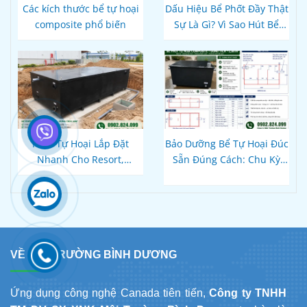
Các kích thước bể tự hoại
Dấu Hiệu Bể Phốt Đầy Thật
composite phổ biến
Sự Là Gì? Vì Sao Hút Bể
Xong Bồn Cầu Vẫn Thoát
Chậm?
Hầm Tự Hoại Lắp Đặt
Bảo Dưỡng Bể Tự Hoại Đúc
Nhanh Cho Resort,
Sẵn Đúng Cách: Chu Kỳ
Homestay Phú Quốc – Kiên
Hút Cặn Thực Tế Và Cách
Giang: Giải Pháp
Dùng Vi Sinh Để Không
Composite Đúc Sẵn Tối Ưu
Bao Giờ Tắc
Tiến Độ Du Lịch
VỀ MÔI TRƯỜNG BÌNH DƯƠNG
Ứng dụng công nghệ Canada tiên tiến,
Công ty TNHH