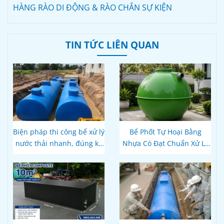
HÀNG RÀO DI ĐỘNG & RÀO CHẮN SỰ KIỆN
TIN TỨC LIÊN QUAN
Biện pháp thi công bể xử lý
Bể Phốt Tự Hoại Bằng
nước thải nhanh, đúng kỹ
Nhựa Có Đạt Chuẩn Xử Lý
thuật
Nước Thải Theo Quy Định
Hiện Hành Không?