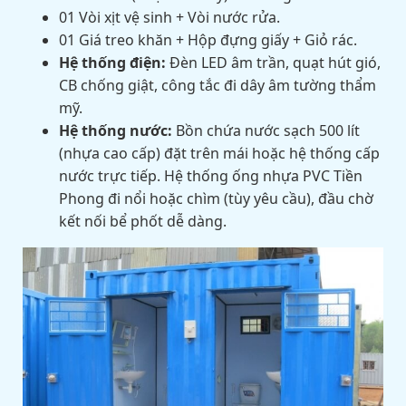
01 Vòi xịt vệ sinh + Vòi nước rửa.
01 Giá treo khăn + Hộp đựng giấy + Giỏ rác.
Hệ thống điện:
Đèn LED âm trần, quạt hút gió,
CB chống giật, công tắc đi dây âm tường thẩm
mỹ.
Hệ thống nước:
Bồn chứa nước sạch 500 lít
(nhựa cao cấp) đặt trên mái hoặc hệ thống cấp
nước trực tiếp. Hệ thống ống nhựa PVC Tiền
Phong đi nổi hoặc chìm (tùy yêu cầu), đầu chờ
kết nối bể phốt dễ dàng.