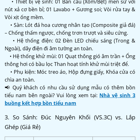
• Thiết bị vệ sinh: 01 Bàn cầu (Xổm/Bệt) men sứ với
nút xả cơ bền bỉ; 01 Lavabo + Gương soi; Vòi rửa tay &
Vòi xịt ống mềm.
• Sàn: Lót đá hoa cương nhân tạo (Composite giả đá)
– Chống thấm ngược, chống trơn trượt và siêu cứng.
• Hệ thống điện: 02 Đèn LED chiếu sáng (Trong &
Ngoài), dây điện đi âm tường an toàn.
• Hệ thống khử mùi: 01 Quạt thông gió âm trần + Ống
thông hơi có bầu lọc Than hoạt tính khử mùi triệt để.
• Phụ kiện: Móc treo áo, Hộp đựng giấy, Khóa cửa có
chìa an toàn.
📢 Quý khách có nhu cầu sử dụng mẫu có thêm bồn
tiểu nam bên ngoài? Vui lòng xem tại:
Nhà vệ sinh 3
buồng kết hợp bồn tiểu nam
3. So Sánh: Đúc Nguyên Khối (VS.3C) vs. Lắp
Ghép (Giá Rẻ)