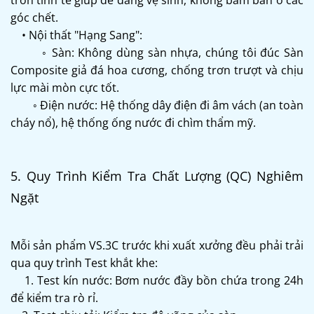
tròn tinh tế giúp dễ dàng vệ sinh, không bám bẩn ở các
góc chết.
• Nội thất "Hạng Sang":
◦ Sàn: Không dùng sàn nhựa, chúng tôi đúc Sàn
Composite giả đá hoa cương, chống trơn trượt và chịu
lực mài mòn cực tốt.
◦ Điện nước: Hệ thống dây điện đi âm vách (an toàn
cháy nổ), hệ thống ống nước đi chìm thẩm mỹ.
5. Quy Trình Kiểm Tra Chất Lượng (QC) Nghiêm
Ngặt
Mỗi sản phẩm VS.3C trước khi xuất xưởng đều phải trải
qua quy trình Test khắt khe:
1. Test kín nước: Bơm nước đầy bồn chứa trong 24h
để kiểm tra rò rỉ.