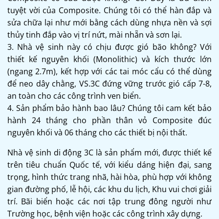
tuyệt vời của Composite. Chúng tôi có thể hàn đắp và
sửa chữa lại như mới bằng cách dùng nhựa nền và sợi
thủy tinh đắp vào vị trí nứt, mài nhẵn và sơn lại.
3. Nhà vệ sinh này có chịu được gió bão không? Với
thiết kế nguyên khối (Monolithic) và kích thước lớn
(ngang 2.7m), kết hợp với các tai móc cẩu có thể dùng
để neo dây chằng, VS.3C đứng vững trước gió cấp 7-8,
an toàn cho các công trình ven biển.
4. Sản phẩm bảo hành bao lâu? Chúng tôi cam kết bảo
hành 24 tháng cho phần thân vỏ Composite đúc
nguyên khối và 06 tháng cho các thiết bị nội thất.
Nhà vệ sinh di động 3C là sản phẩm mới, được thiết kế
trên tiêu chuẩn Quốc tế, với kiểu dáng hiện đại, sang
trọng, hình thức trang nhã, hài hòa, phù hợp với không
gian đường phố, lễ hội, các khu du lịch, Khu vui chơi giải
trí. Bãi biển hoặc các nơi tập trung đông người như
Trường học, bệnh viện hoặc các công trình xây dựng.