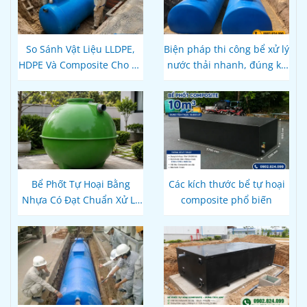
So Sánh Vật Liệu LLDPE,
Biện pháp thi công bể xử lý
HDPE Và Composite Cho Bể
nước thải nhanh, đúng kỹ
Phốt Tự Hoại: Loại Nào Bền
thuật
Hơn, Đúng Kỹ Thuật?
Bể Phốt Tự Hoại Bằng
Các kích thước bể tự hoại
Nhựa Có Đạt Chuẩn Xử Lý
composite phổ biến
Nước Thải Theo Quy Định
Hiện Hành Không?