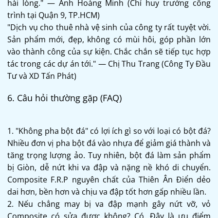
hài lòng." — Anh Hoàng Minh (Chỉ huy trưởng công
trình tại Quận 9, TP.HCM)
"Dịch vụ cho thuê nhà vệ sinh của công ty rất tuyệt vời.
Sản phẩm mới, đẹp, không có mùi hôi, góp phần lớn
vào thành công của sự kiện. Chắc chắn sẽ tiếp tục hợp
tác trong các dự án tới." — Chị Thu Trang (Công Ty Đầu
Tư và XD Tấn Phát)
6. Câu hỏi thường gặp (FAQ)
1. "Không pha bột đá" có lợi ích gì so với loại có bột đá?
Nhiều đơn vị pha bột đá vào nhựa để giảm giá thành và
tăng trọng lượng ảo. Tuy nhiên, bột đá làm sản phẩm
bị Giòn, dễ nứt khi va đập và nặng nề khó di chuyển.
Composite F.R.P nguyên chất của Thiên Ân Điển dẻo
dai hơn, bền hơn và chịu va đập tốt hơn gấp nhiều lần.
2. Nếu chẳng may bị va đập mạnh gây nứt vỡ, vỏ
Composite có sửa được không? Có. Đây là ưu điểm