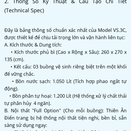
2. Thông Số Kỹ Thuật & Cấu Tạo Chi Tiết
(Technical Spec)
Đây là bảng thông số chuẩn xác nhất của Model VS.3C,
được thiết kế để chịu tải trọng lớn và vận hành liên tục:
A. Kích thước & Dung tích:
• Kích thước phủ bì (Cao x Rộng x Sâu): 260 x 270 x
135 (cm).
• Kết cấu: 03 buồng vệ sinh riêng biệt trên một khối
đế vững chắc.
• Bồn nước sạch: 1.050 Lít (Tích hợp phao ngắt tự
động).
• Bồn phân tự hoại: 1.200 Lít (Hệ thống xử lý chất thải
tự phân hủy 4 ngăn).
B. Nội thất "Full Option" (Cho mỗi buồng): Thiên Ân
Điển trang bị hệ thống nội thất tiện nghi, bền bỉ, sẵn
sàng sử dụng ngay: