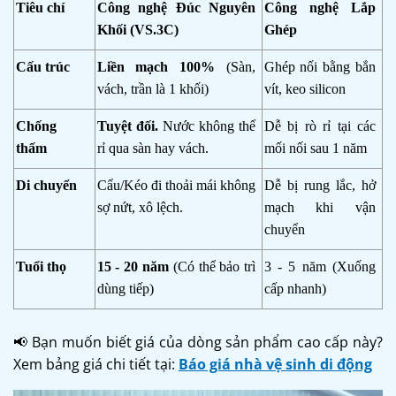
Tiêu chí
Công nghệ Đúc Nguyên
Công nghệ Lắp
Khối (VS.3C)
Ghép
Cấu trúc
Liền mạch 100%
(Sàn,
Ghép nối bằng bắn
vách, trần là 1 khối)
vít, keo silicon
Chống
Tuyệt đối.
Nước không thể
Dễ bị rò rỉ tại các
thấm
rỉ qua sàn hay vách.
mối nối sau 1 năm
Di chuyển
Cẩu/Kéo đi thoải mái không
Dễ bị rung lắc, hở
sợ nứt, xô lệch.
mạch khi vận
chuyển
Tuổi thọ
15 - 20 năm
(Có thể bảo trì
3 - 5 năm (Xuống
dùng tiếp)
cấp nhanh)
📢 Bạn muốn biết giá của dòng sản phẩm cao cấp này?
Xem bảng giá chi tiết tại:
Báo giá nhà vệ sinh di động