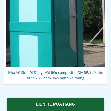
Nhà Vệ Sinh Di Động- Vật liệu composite, GIÁ RẺ, tuổi thọ
từ 15 - 20 năm, bảo hành 24 tháng
LIÊN HỆ MUA HÀNG