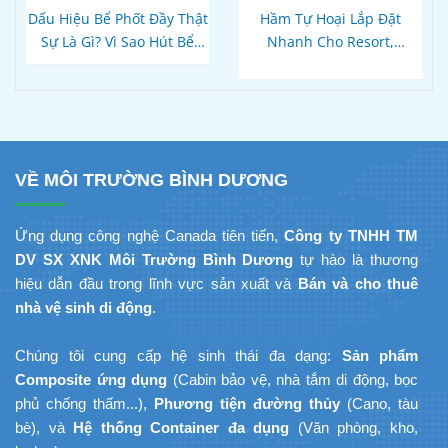
Dấu Hiệu Bể Phốt Đầy Thật
Hầm Tự Hoại Lắp Đặt
Sự Là Gì? Vì Sao Hút Bể
Nhanh Cho Resort,
Xong Bồn Cầu Vẫn Thoát
Homestay Phú Quốc – Kiên
Chậm?
Giang: Giải Pháp
Composite Đúc Sẵn Tối Ưu
Tiến Độ Du Lịch
VỀ MÔI TRƯỜNG BÌNH DƯƠNG
Ứng dụng công nghệ Canada tiên tiến,
Công ty TNHH TM
DV SX XNK Môi Trường Bình Dương
tự hào là thương
hiệu dẫn đầu trong lĩnh vực sản xuất và
Bán và cho thuê
nhà vệ sinh di động
.
Chúng tôi cung cấp hệ sinh thái đa dạng:
Sản phẩm
Composite ứng dụng
(Cabin bảo vệ, nhà tắm di động, bọc
phủ chống thấm...),
Phương tiện đường thủy
(Cano, tàu
bè), và
Hệ thống Container đa dụng
(Văn phòng, kho,