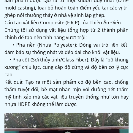
Sản phẩm được tạo ra từ một khuôn duy nhất (One-
mold casting), loại bỏ hoàn toàn điểm yếu tại các vị trí
ghép nối thường thấy ở nhà vệ sinh lắp ghép.
Cấu tạo vật liệu Composite (F.R.P) của Thiên Ân Điển:
Chúng tôi sử dụng vật liệu tổng hợp từ 2 thành phần
chính để tạo nên tính năng vượt trội:
• Pha nền (Nhựa Polyester): Đóng vai trò liên kết,
đảm bảo sự thống nhất và dẻo dai cho khối vật liệu.
• Pha cốt (Sợi thủy tinh/Glass Fiber): Đây là "bộ khung
xương" chịu lực, cung cấp độ cứng và độ bền cơ lý cực
cao.
Kết quả: Tạo ra một sản phẩm có độ bền cao, chống
thấm tuyệt đối, bề mặt nhẵn mịn với đường nét thẩm
mỹ tinh xảo mà các vật liệu truyền thống như tôn hay
nhựa HDPE không thể làm được.