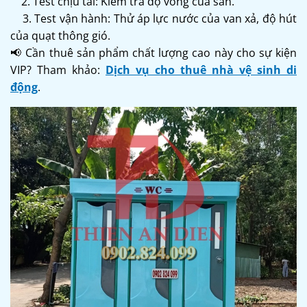
2. Test chịu tải: Kiểm tra độ võng của sàn.
3. Test vận hành: Thử áp lực nước của van xả, độ hút
của quạt thông gió.
📢 Cần thuê sản phẩm chất lượng cao này cho sự kiện
VIP? Tham khảo:
Dịch vụ cho thuê nhà vệ sinh di
động
.