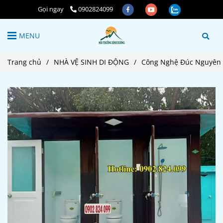
Gọi ngay
0902824099
MENU
Trang chủ
/
NHÀ VỆ SINH DI ĐỘNG
/
Công Nghệ Đúc Nguyên K