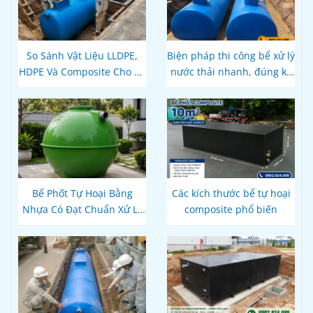
So Sánh Vật Liệu LLDPE,
Biện pháp thi công bể xử lý
HDPE Và Composite Cho Bể
nước thải nhanh, đúng kỹ
Phốt Tự Hoại: Loại Nào Bền
thuật
Hơn, Đúng Kỹ Thuật?
Bể Phốt Tự Hoại Bằng
Các kích thước bể tự hoại
Nhựa Có Đạt Chuẩn Xử Lý
composite phổ biến
Nước Thải Theo Quy Định
Hiện Hành Không?