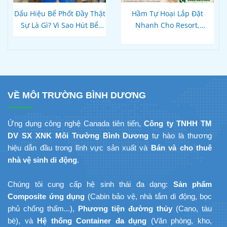
Dấu Hiệu Bể Phốt Đầy Thật
Hầm Tự Hoại Lắp Đặt
Sự Là Gì? Vì Sao Hút Bể
Nhanh Cho Resort,
Xong Bồn Cầu Vẫn Thoát
Homestay Phú Quốc – Kiên
Chậm?
Giang: Giải Pháp
Composite Đúc Sẵn Tối Ưu
Tiến Độ Du Lịch
VỀ MÔI TRƯỜNG BÌNH DƯƠNG
Ứng dụng công nghệ Canada tiên tiến,
Công ty TNHH TM
DV SX XNK Môi Trường Bình Dương
tự hào là thương
hiệu dẫn đầu trong lĩnh vực sản xuất và
Bán và cho thuê
nhà vệ sinh di động
.
Chúng tôi cung cấp hệ sinh thái đa dạng:
Sản phẩm
Composite ứng dụng
(Cabin bảo vệ, nhà tắm di động, bọc
phủ chống thấm...),
Phương tiện đường thủy
(Cano, tàu
bè), và
Hệ thống Container đa dụng
(Văn phòng, kho,