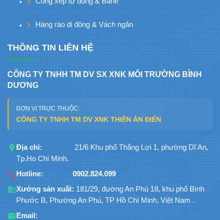
Cổng xếp tự động & Barie
Hàng rào di động & Vách ngăn
THÔNG TIN LIÊN HỆ
CÔNG TY TNHH TM DV SX XNK MÔI TRƯỜNG BÌNH
DƯƠNG
ĐƠN VỊ TRỰC THUỘC:
CÔNG TY TNHH TM DV XNK THIÊN ÂN ĐIỂN
Địa chỉ:
21/6 Khu phố Thắng Lợi 1, phường Dĩ An,
Tp.Ho Chí Minh.
Hotline:
0902.824.099
Xưởng sản xuất:
181/29, đường An Phú 18, khu phố Bình
Phước B, Phường An Phú, TP Hồ Chí Minh, Việt Nam .
Email: