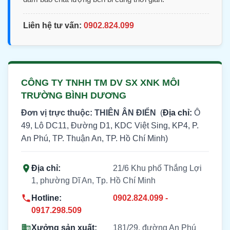
Liên hệ tư vấn:
0902.824.099
CÔNG TY TNHH TM DV SX XNK MÔI
TRƯỜNG BÌNH DƯƠNG
Đơn vị trực thuộc: THIÊN ÂN ĐIỂN
(
Địa chỉ:
Ô
49, Lô DC11, Đường D1, KDC Việt Sing, KP4, P.
An Phú, TP. Thuận An, TP. Hồ Chí Minh)
Địa chỉ:
21/6 Khu phố Thắng Lợi
1, phường Dĩ An, Tp. Hồ Chí Minh
Hotline:
0902.824.099 -
0917.298.509
Xưởng sản xuất:
181/29, đường An Phú