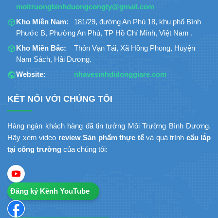
moitruongbinhduongcongty@gmail.com
Kho Miền Nam:
181/29, đường An Phú 18, khu phố Bình
Phước B, Phường An Phú, TP Hồ Chí Minh, Việt Nam .
Kho Miền Bắc:
Thôn Vạn Tải, Xã Hồng Phong, Huyện
Nam Sách, Hải Dương.
Website:
nhavesinhdidonggiare.com
KẾT NỐI VỚI CHÚNG TÔI
Hàng ngàn khách hàng đã tin tưởng Môi Trường Bình Dương.
Hãy xem video
review Sản phẩm thực tế
và quá trình
cẩu lắp
tại công trường
của chúng tôi:
Đăng ký Kênh YouTube