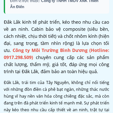
Đơn vị trực thuộc:
Công ty TNHH TMDV XNK Thiên
Ân Điển
Đắk Lắk kinh tế phát triển, kéo theo nhu cầu cao
về an ninh. Cabin bảo vệ composite (siêu bền,
cách nhiệt, chịu thời tiết) và chốt nhôm kính (hiện
đại, sang trọng, tầm nhìn rộng) là lựa chọn tối
ưu.
Công ty Môi Trường Bình Dương (Hotline:
0917.298.509)
chuyên cung cấp các sản phẩm
chất lượng, thẩm mỹ, giá tốt, đáp ứng mọi công
trình tại Đắk Lắk, đảm bảo an toàn hiệu quả.
Đắk Lắk, trái tim của Tây Nguyên, không chỉ nổi tiếng
với những đồn điền cà phê bạt ngàn, những thác nước
hùng vĩ hay nền văn hóa cồng chiêng đặc sắc, mà còn
đang trên đà phát triển kinh tế mạnh mẽ. Sự phát triển
này kéo theo nhu cầu cấp thiết về an ninh, trật tự tại