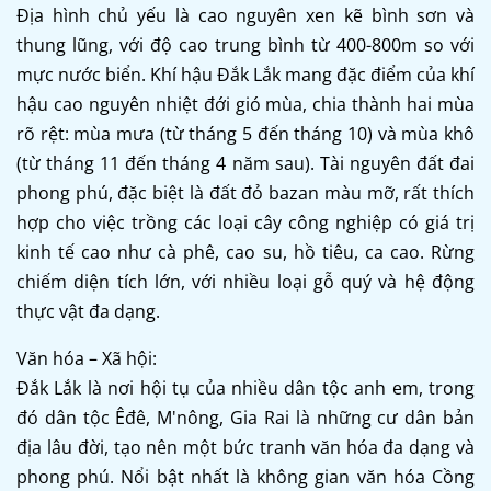
Địa hình chủ yếu là cao nguyên xen kẽ bình sơn và
thung lũng, với độ cao trung bình từ 400-800m so với
mực nước biển. Khí hậu Đắk Lắk mang đặc điểm của khí
hậu cao nguyên nhiệt đới gió mùa, chia thành hai mùa
rõ rệt: mùa mưa (từ tháng 5 đến tháng 10) và mùa khô
(từ tháng 11 đến tháng 4 năm sau). Tài nguyên đất đai
phong phú, đặc biệt là đất đỏ bazan màu mỡ, rất thích
hợp cho việc trồng các loại cây công nghiệp có giá trị
kinh tế cao như cà phê, cao su, hồ tiêu, ca cao. Rừng
chiếm diện tích lớn, với nhiều loại gỗ quý và hệ động
thực vật đa dạng.
Văn hóa – Xã hội:
Đắk Lắk là nơi hội tụ của nhiều dân tộc anh em, trong
đó dân tộc Êđê, M'nông, Gia Rai là những cư dân bản
địa lâu đời, tạo nên một bức tranh văn hóa đa dạng và
phong phú. Nổi bật nhất là không gian văn hóa Cồng