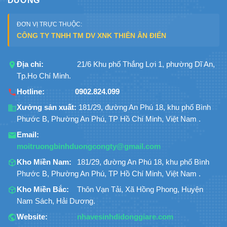
DƯƠNG
ĐƠN VỊ TRỰC THUỘC:
CÔNG TY TNHH TM DV XNK THIÊN ÂN ĐIỂN
Địa chỉ:
21/6 Khu phố Thắng Lợi 1, phường Dĩ An,
Tp.Ho Chí Minh.
Hotline:
0902.824.099
Xưởng sản xuất:
181/29, đường An Phú 18, khu phố Bình
Phước B, Phường An Phú, TP Hồ Chí Minh, Việt Nam .
Email:
moitruongbinhduongcongty@gmail.com
Kho Miền Nam:
181/29, đường An Phú 18, khu phố Bình
Phước B, Phường An Phú, TP Hồ Chí Minh, Việt Nam .
Kho Miền Bắc:
Thôn Vạn Tải, Xã Hồng Phong, Huyện
Nam Sách, Hải Dương.
Website:
nhavesinhdidonggiare.com