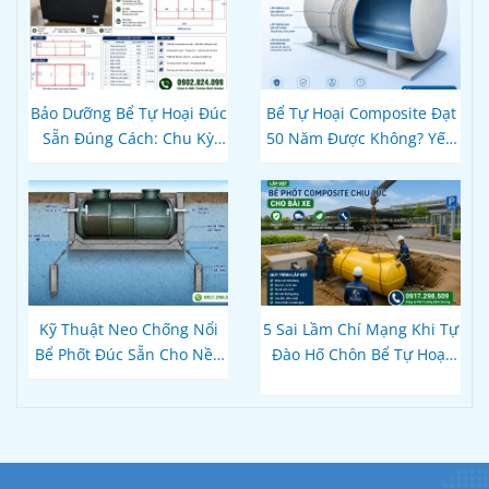
Tiến Độ Du Lịch
Bảo Dưỡng Bể Tự Hoại Đúc
Bể Tự Hoại Composite Đạt
Sẵn Đúng Cách: Chu Kỳ
50 Năm Được Không? Yếu
Hút Cặn Thực Tế Và Cách
Tố Nào Quyết Định Độ Bền
Dùng Vi Sinh Để Không
Thực Tế
Bao Giờ Tắc
Kỹ Thuật Neo Chống Nổi
5 Sai Lầm Chí Mạng Khi Tự
Bể Phốt Đúc Sẵn Cho Nền
Đào Hố Chôn Bể Tự Hoại
Đất Yếu, Vùng Trũng Ngập
Nhựa Đúc Sẵn Khiến Bể
Nước — Đai Bê Tông & Bản
Móp Méo, Nứt Vỡ
Vẽ Mặt Cắt Thi Công