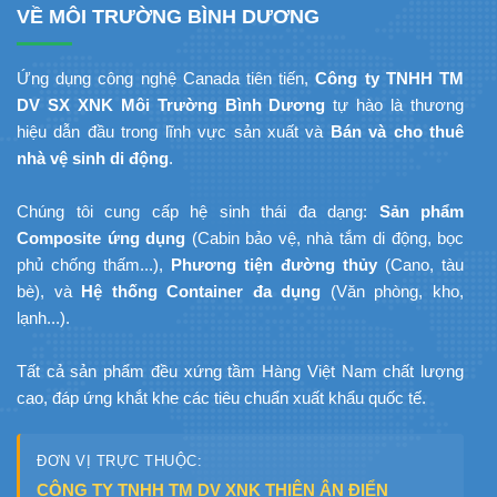
VỀ MÔI TRƯỜNG BÌNH DƯƠNG
Ứng dụng công nghệ Canada tiên tiến,
Công ty TNHH TM
DV SX XNK Môi Trường Bình Dương
tự hào là thương
hiệu dẫn đầu trong lĩnh vực sản xuất và
Bán và cho thuê
nhà vệ sinh di động
.
Chúng tôi cung cấp hệ sinh thái đa dạng:
Sản phẩm
Composite ứng dụng
(Cabin bảo vệ, nhà tắm di động, bọc
phủ chống thấm...),
Phương tiện đường thủy
(Cano, tàu
bè), và
Hệ thống Container đa dụng
(Văn phòng, kho,
lạnh...).
Tất cả sản phẩm đều xứng tầm Hàng Việt Nam chất lượng
cao, đáp ứng khắt khe các tiêu chuẩn xuất khẩu quốc tế.
ĐƠN VỊ TRỰC THUỘC:
CÔNG TY TNHH TM DV XNK THIÊN ÂN ĐIỂN