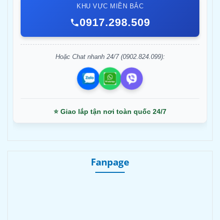
KHU VỰC MIỀN BẮC
0917.298.509
Hoặc Chat nhanh 24/7 (0902.824.099):
⭐ Giao lắp tận nơi toàn quốc 24/7
Fanpage