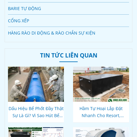
BARIE TỰ ĐỘNG
CỔNG XẾP
HÀNG RÀO DI ĐỘNG & RÀO CHẮN SỰ KIỆN
TIN TỨC LIÊN QUAN
Dấu Hiệu Bể Phốt Đầy Thật
Hầm Tự Hoại Lắp Đặt
Sự Là Gì? Vì Sao Hút Bể
Nhanh Cho Resort,
Xong Bồn Cầu Vẫn Thoát
Homestay Phú Quốc – Kiên
Chậm?
Giang: Giải Pháp
Composite Đúc Sẵn Tối Ưu