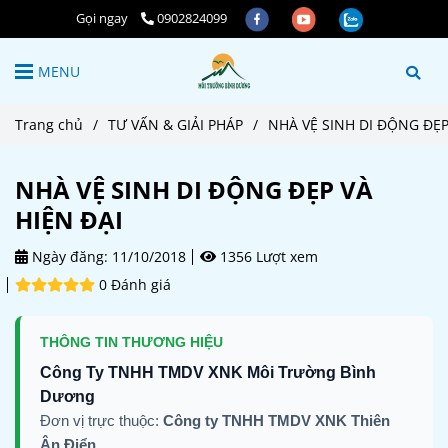
Gọi ngay
0902824099
MENU
Trang chủ
/
TƯ VẤN & GIẢI PHÁP
/
NHÀ VỆ SINH DI ĐỘNG ĐẸP
NHÀ VỆ SINH DI ĐỘNG ĐẸP VÀ
HIỆN ĐẠI
Ngày đăng:
11/10/2018
1356 Lượt xem
0 Đánh giá
THÔNG TIN THƯƠNG HIỆU
Công Ty TNHH TMDV XNK Môi Trường Bình
Dương
Đơn vị trực thuộc:
Công ty TNHH TMDV XNK Thiên
Ân Điển