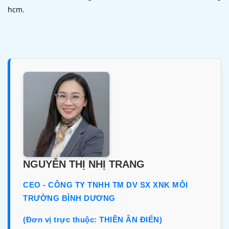
hcm.
NGUYỄN THỊ NHỊ TRANG
CEO - CÔNG TY TNHH TM DV SX XNK MÔI
TRƯỜNG BÌNH DƯƠNG
(Đơn vị trực thuộc: THIÊN ÂN ĐIỂN)