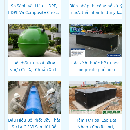
So Sánh Vật Liệu LLDPE,
Biện pháp thi công bể xử lý
HDPE Và Composite Cho Bể
nước thải nhanh, đúng kỹ
Phốt Tự Hoại: Loại Nào Bền
thuật
Hơn, Đúng Kỹ Thuật?
Bể Phốt Tự Hoại Bằng
Các kích thước bể tự hoại
Nhựa Có Đạt Chuẩn Xử Lý
composite phổ biến
Nước Thải Theo Quy Định
Hiện Hành Không?
Dấu Hiệu Bể Phốt Đầy Thật
Hầm Tự Hoại Lắp Đặt
Sự Là Gì? Vì Sao Hút Bể
Nhanh Cho Resort,