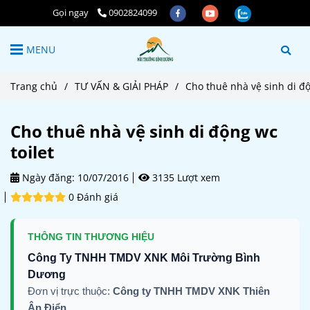
Gọi ngay
0902824099
MENU
Trang chủ
/
TƯ VẤN & GIẢI PHÁP
/
Cho thuê nhà vệ sinh di độ
Cho thuê nhà vệ sinh di động wc
toilet
Ngày đăng:
10/07/2016
3135 Lượt xem
0 Đánh giá
THÔNG TIN THƯƠNG HIỆU
Công Ty TNHH TMDV XNK Môi Trường Bình
Dương
Đơn vị trực thuộc:
Công ty TNHH TMDV XNK Thiên
Ân Điển