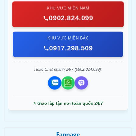
KHU VỰC MIỀN NAM
0902.824.099
KHU VỰC MIỀN BẮC
0917.298.509
Hoặc Chat nhanh 24/7 (0902.824.099):
⭐ Giao lắp tận nơi toàn quốc 24/7
Fanpage