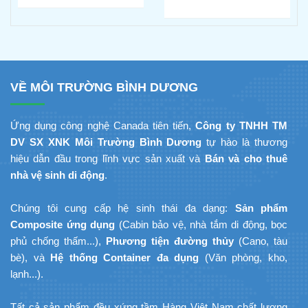
Xong Bồn Cầu Vẫn Thoát
Homestay Phú Quốc – Kiên
Chậm?
Giang: Giải Pháp
Composite Đúc Sẵn Tối Ưu
Tiến Độ Du Lịch
VỀ MÔI TRƯỜNG BÌNH DƯƠNG
Ứng dụng công nghệ Canada tiên tiến,
Công ty TNHH TM
DV SX XNK Môi Trường Bình Dương
tự hào là thương
hiệu dẫn đầu trong lĩnh vực sản xuất và
Bán và cho thuê
nhà vệ sinh di động
.
Chúng tôi cung cấp hệ sinh thái đa dạng:
Sản phẩm
Composite ứng dụng
(Cabin bảo vệ, nhà tắm di động, bọc
phủ chống thấm...),
Phương tiện đường thủy
(Cano, tàu
bè), và
Hệ thống Container đa dụng
(Văn phòng, kho,
lạnh...).
Tất cả sản phẩm đều xứng tầm Hàng Việt Nam chất lượng