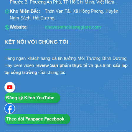
Phước B, Phường An Phú, TP Hồ Chí Minh, Việt Nam .
Kho Miền Bắc:
Thôn Vạn Tải, Xã Hồng Phong, Huyện
Nam Sách, Hải Dương.
Website:
nhavesinhdidonggiare.com
KẾT NỐI VỚI CHÚNG TÔI
Hàng ngàn khách hàng đã tin tưởng Môi Trường Bình Dương.
Hãy xem video
review Sản phẩm thực tế
và quá trình
cẩu lắp
tại công trường
của chúng tôi:
Đăng ký Kênh YouTube
Theo dõi Fanpage Facebook