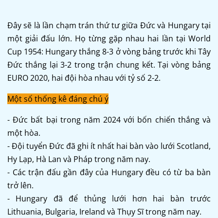
Đây sẽ là lần chạm trán thứ tư giữa Đức và Hungary tại
một giải đấu lớn. Họ từng gặp nhau hai lần tại World
Cup 1954: Hungary thắng 8-3 ở vòng bảng trước khi Tây
Đức thắng lại 3-2 trong trận chung kết. Tại vòng bảng
EURO 2020, hai đội hòa nhau với tỷ số 2-2.
Một số thống kê đáng chú ý
- Đức bất bại trong năm 2024 với bốn chiến thắng và
một hòa.
- Đội tuyển Đức đã ghi ít nhất hai bàn vào lưới Scotland,
Hy Lạp, Hà Lan và Pháp trong năm nay.
- Các trận đấu gần đây của Hungary đều có từ ba bàn
trở lên.
- Hungary đã để thủng lưới hơn hai bàn trước
Lithuania, Bulgaria, Ireland và Thụy Sĩ trong năm nay.