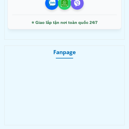
⭐ Giao lắp tận nơi toàn quốc 24/7
Fanpage