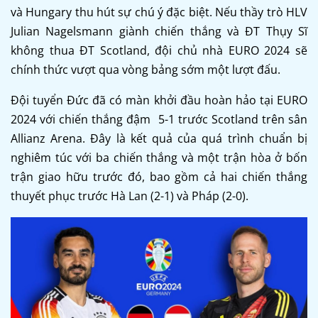
và Hungary thu hút sự chú ý đặc biệt. Nếu thầy trò HLV
Julian Nagelsmann giành chiến thắng và ĐT Thụy Sĩ
không thua ĐT Scotland, đội chủ nhà EURO 2024 sẽ
chính thức vượt qua vòng bảng sớm một lượt đấu.
Đội tuyển Đức đã có màn khởi đầu hoàn hảo tại EURO
2024 với chiến thắng đậm 5-1 trước Scotland trên sân
Allianz Arena. Đây là kết quả của quá trình chuẩn bị
nghiêm túc với ba chiến thắng và một trận hòa ở bốn
trận giao hữu trước đó, bao gồm cả hai chiến thắng
thuyết phục trước Hà Lan (2-1) và Pháp (2-0).