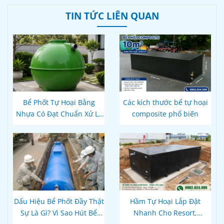
TIN TỨC LIÊN QUAN
Bể Phốt Tự Hoại Bằng
Các kích thước bể tự hoại
Nhựa Có Đạt Chuẩn Xử Lý
composite phổ biến
Nước Thải Theo Quy Định
Hiện Hành Không?
Dấu Hiệu Bể Phốt Đầy Thật
Hầm Tự Hoại Lắp Đặt
Sự Là Gì? Vì Sao Hút Bể
Nhanh Cho Resort,