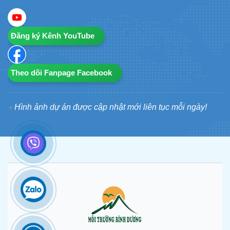
Đăng ký Kênh YouTube
Theo dõi Fanpage Facebook
Hình ảnh dự án được cập nhật mới liên tục mỗi ngày!
⭐