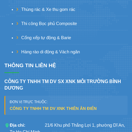
Thùng rác & Xe thu gom rác
Thi công Bọc phủ Composite
Cổng xếp tự động & Barie
Hàng rào di động & Vách ngăn
THÔNG TIN LIÊN HỆ
CÔNG TY TNHH TM DV SX XNK MÔI TRƯỜNG BÌNH
DƯƠNG
ĐƠN VỊ TRỰC THUỘC:
CÔNG TY TNHH TM DV XNK THIÊN ÂN ĐIỂN
Địa chỉ:
21/6 Khu phố Thắng Lợi 1, phường Dĩ An,