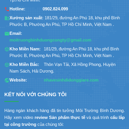
Tp.Ho Chí Minh.
Hotline:
0902.824.099
Xưởng sản xuất:
181/29, đường An Phú 18, khu phố Bình
Phước B, Phường An Phú, TP Hồ Chí Minh, Việt Nam .
Email:
moitruongbinhduongcongty@gmail.com
Kho Miền Nam:
181/29, đường An Phú 18, khu phố Bình
Phước B, Phường An Phú, TP Hồ Chí Minh, Việt Nam .
Kho Miền Bắc:
Thôn Vạn Tải, Xã Hồng Phong, Huyện
Nam Sách, Hải Dương.
Website:
nhavesinhdidonggiare.com
KẾT NỐI VỚI CHÚNG TÔI
Hàng ngàn khách hàng đã tin tưởng Môi Trường Bình Dương.
Hãy xem video
review Sản phẩm thực tế
và quá trình
cẩu lắp
tại công trường
của chúng tôi: