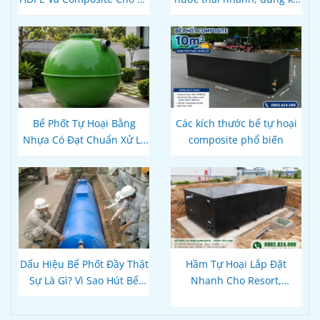
Phốt Tự Hoại: Loại Nào Bền
thuật
Hơn, Đúng Kỹ Thuật?
Bể Phốt Tự Hoại Bằng
Các kích thước bể tự hoại
Nhựa Có Đạt Chuẩn Xử Lý
composite phổ biến
Nước Thải Theo Quy Định
Hiện Hành Không?
Dấu Hiệu Bể Phốt Đầy Thật
Hầm Tự Hoại Lắp Đặt
Sự Là Gì? Vì Sao Hút Bể
Nhanh Cho Resort,
Xong Bồn Cầu Vẫn Thoát
Homestay Phú Quốc – Kiên
Chậm?
Giang: Giải Pháp