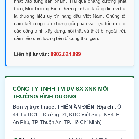
nhất vào từng sản phẩm. Trải qua chặng đường phát
triển, Môi Trường Bình Dương tự hào khẳng định vị thế
là thương hiệu uy tín hàng đầu Việt Nam. Chúng tôi
cam kết cung cấp những giải pháp vật liệu tối ưu cho
các công trình xây dựng, nội thất và thiết bị ngoài trời,
đảm bảo chất lượng bền bỉ cùng thời gian.
Liên hệ tư vấn:
0902.824.099
CÔNG TY TNHH TM DV SX XNK MÔI
TRƯỜNG BÌNH DƯƠNG
Đơn vị trực thuộc: THIÊN ÂN ĐIỂN
(
Địa chỉ:
Ô
49, Lô DC11, Đường D1, KDC Việt Sing, KP4, P.
An Phú, TP. Thuận An, TP. Hồ Chí Minh)