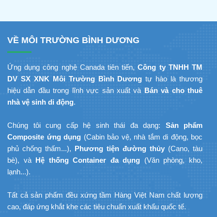
Composite Đúc Sẵn Tối Ưu
Tiến Độ Du Lịch
VỀ MÔI TRƯỜNG BÌNH DƯƠNG
Ứng dụng công nghệ Canada tiên tiến,
Công ty TNHH TM
DV SX XNK Môi Trường Bình Dương
tự hào là thương
hiệu dẫn đầu trong lĩnh vực sản xuất và
Bán và cho thuê
nhà vệ sinh di động
.
Chúng tôi cung cấp hệ sinh thái đa dạng:
Sản phẩm
Composite ứng dụng
(Cabin bảo vệ, nhà tắm di động, bọc
phủ chống thấm...),
Phương tiện đường thủy
(Cano, tàu
bè), và
Hệ thống Container đa dụng
(Văn phòng, kho,
lạnh...).
Tất cả sản phẩm đều xứng tầm Hàng Việt Nam chất lượng
cao, đáp ứng khắt khe các tiêu chuẩn xuất khẩu quốc tế.