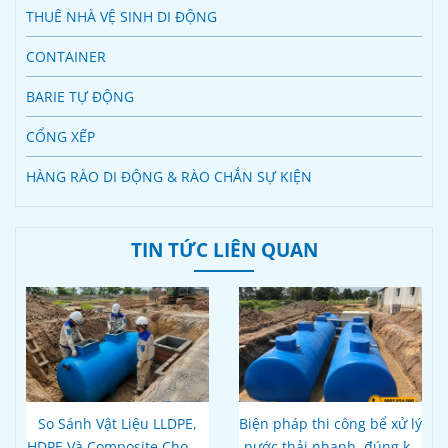
THUÊ NHÀ VỆ SINH DI ĐỘNG
CONTAINER
BARIE TỰ ĐỘNG
CỔNG XẾP
HÀNG RÀO DI ĐỘNG & RÀO CHẮN SỰ KIỆN
TIN TỨC LIÊN QUAN
So Sánh Vật Liệu LLDPE,
Biện pháp thi công bể xử lý
HDPE Và Composite Cho Bể
nước thải nhanh, đúng kỹ