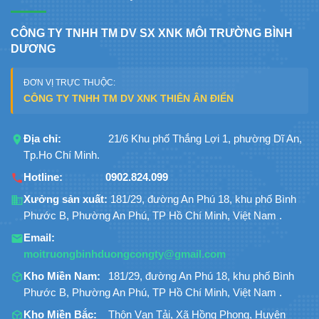
CÔNG TY TNHH TM DV SX XNK MÔI TRƯỜNG BÌNH
DƯƠNG
ĐƠN VỊ TRỰC THUỘC:
CÔNG TY TNHH TM DV XNK THIÊN ÂN ĐIỂN
Địa chỉ:
21/6 Khu phố Thắng Lợi 1, phường Dĩ An,
Tp.Ho Chí Minh.
Hotline:
0902.824.099
Xưởng sản xuất:
181/29, đường An Phú 18, khu phố Bình
Phước B, Phường An Phú, TP Hồ Chí Minh, Việt Nam .
Email:
moitruongbinhduongcongty@gmail.com
Kho Miền Nam:
181/29, đường An Phú 18, khu phố Bình
Phước B, Phường An Phú, TP Hồ Chí Minh, Việt Nam .
Kho Miền Bắc:
Thôn Vạn Tải, Xã Hồng Phong, Huyện